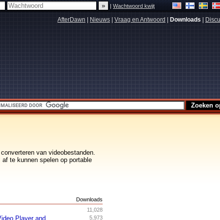
|
Wachtwoord kwijt
AfterDawn
|
Nieuws
|
Vraag en Antwoord
|
Downloads
|
Discu
t converteren van videobestanden.
 af te kunnen spelen op portable
s
Downloads
11,028
ideo Player and
5,973