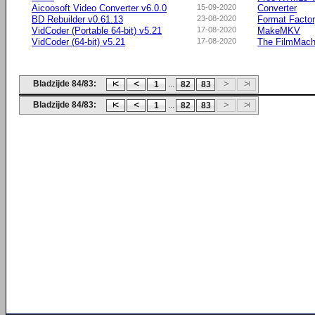
Aicoosoft Video Converter v6.0.0
15-09-2020
Converter
BD Rebuilder v0.61.13
23-08-2020
Format Facto
VidCoder (Portable 64-bit) v5.21
17-08-2020
MakeMKV
VidCoder (64-bit) v5.21
17-08-2020
The FilmMach
Bladzijde 84/83:
...
1
82
83
Bladzijde 84/83:
...
1
82
83