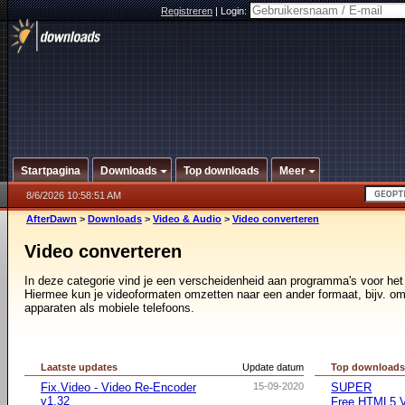
Registreren
|
Login:
Startpagina
Downloads
Top downloads
Meer
8/6/2026 10:58:51 AM
AfterDawn
>
Downloads
>
Video & Audio
>
Video converteren
Video converteren
In deze categorie vind je een verscheidenheid aan programma's voor he
Hiermee kun je videoformaten omzetten naar een ander formaat, bijv. om
apparaten als mobiele telefoons.
Laatste updates
Update datum
Top download
Fix.Video - Video Re-Encoder
15-09-2020
SUPER
v1.32
Free HTML5 V