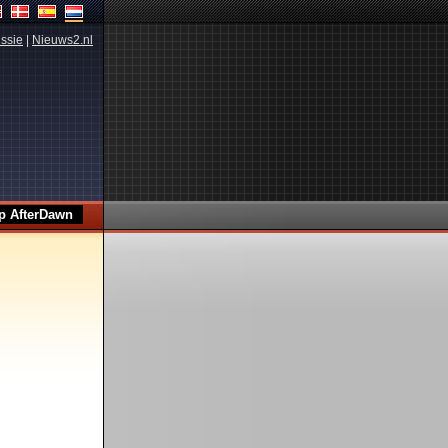
ssie
|
Nieuws2.nl