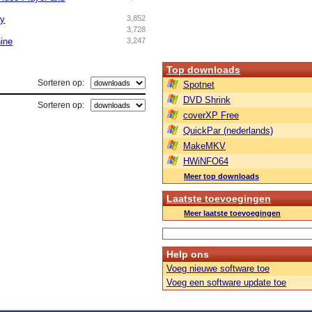
ry
3,852
3,728
ine
3,247
Top downloads
Sorteren op:
Spotnet
DVD Shrink
Sorteren op:
coverXP Free
QuickPar (nederlands)
MakeMKV
HWiNFO64
Meer top downloads
Laatste toevoegingen
Meer laatste toevoegingen
Help ons
Voeg nieuwe software toe
Voeg een software update toe