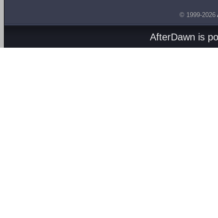
© 1999-2026
AfterDawn is p