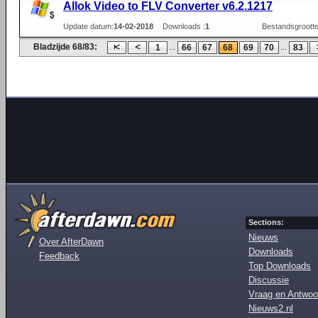
Allok Video to FLV Converter v6.2.1217
Update datum:
14-02-2018
Downloads :
1
Bestandsgrootte
Bladzijde 68/83:
...
...
1
66
67
68
69
70
83
Sections:
Nieuws
Over AfterDawn
Downloads
Feedback
Top Downloads
Discussie
Vraag en Antwoo
Nieuws2.nl