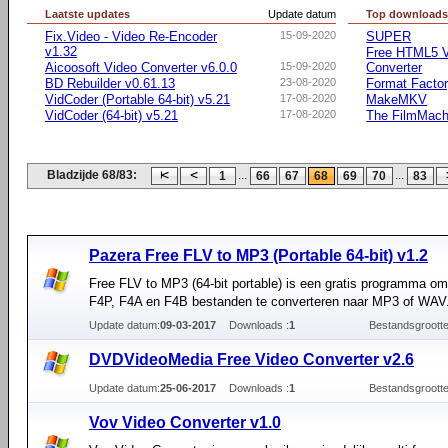
Laatste updates
Update datum
Top download
Fix.Video - Video Re-Encoder
15-09-2020
SUPER
v1.32
Free HTML5 V
Aicoosoft Video Converter v6.0.0
15-09-2020
Converter
BD Rebuilder v0.61.13
23-08-2020
Format Facto
VidCoder (Portable 64-bit) v5.21
17-08-2020
MakeMKV
VidCoder (64-bit) v5.21
17-08-2020
The FilmMach
Bladzijde 68/83:
...
...
1
66
67
68
69
70
83
Pazera Free FLV to MP3 (Portable 64-bit) v1.2
Free FLV to MP3 (64-bit portable) is een gratis programma o
F4P, F4A en F4B bestanden te converteren naar MP3 of WAV
Update datum:
09-03-2017
Downloads :
1
Bestandsgrootte
DVDVideoMedia Free Video Converter v2.6
Update datum:
25-06-2017
Downloads :
1
Bestandsgrootte
Vov Video Converter v1.0