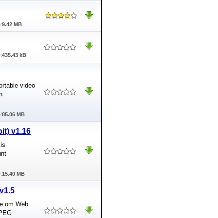
:
9.42 MB
:
435.43 kB
ortable video
n
:
85.06 MB
it) v1.16
is
nt
:
15.40 MB
v1.5
tie om Web
MPEG