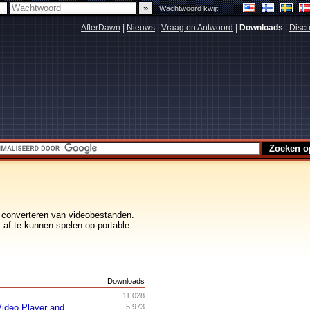
|
Wachtwoord kwijt
AfterDawn
|
Nieuws
|
Vraag en Antwoord
|
Downloads
|
Discu
t converteren van videobestanden.
 af te kunnen spelen op portable
s
Downloads
11,028
ideo Player and
5,973