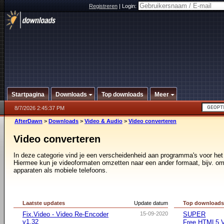
Registreren
|
Login:
Startpagina
Downloads
Top downloads
Meer
8/7/2026 2:45:37 PM
AfterDawn
>
Downloads
>
Video & Audio
>
Video converteren
Video converteren
In deze categorie vind je een verscheidenheid aan programma's voor he
Hiermee kun je videoformaten omzetten naar een ander formaat, bijv. om
apparaten als mobiele telefoons.
Laatste updates
Update datum
Top download
Fix.Video - Video Re-Encoder
15-09-2020
SUPER
v1.32
Free HTML5 V