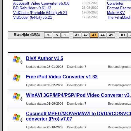
Aicoosoft Video Converter v6.0.0
15-09-2020
Converter
BD Rebuilder v0.61.13
23-08-2020
Format Facto
VidCoder (Portable 64-bit) v5.21
17-08-2020
MakeMKV
VidCoder (64-bit) v5.21
17-08-2020
The FilmMach
Bladzijde 43/83:
...
...
1
41
42
43
44
45
83
DivX Author v1.5
Update datum:
28-01-2008
Downloads :
7
Bestandsgrootte
Free iPod Video Converter v1.32
Update datum:
09-02-2006
Downloads :
7
Bestandsgrootte
WinAVI 3GP/MP4/PSP/iPod Video Converter v3.
Update datum:
01-09-2006
Downloads :
7
Bestandsgrootte
Cucusoft MPEG/MOV/RM/AVI to DVD/VCD/SV
converter (Pro) v7.07
Update datum:
28-10-2005
Downloads :
7
Bestandsgrootte