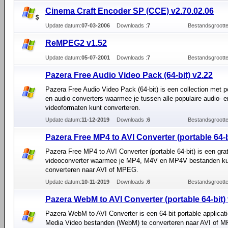
Cinema Craft Encoder SP (CCE) v2.70.02.06
Update datum:
07-03-2006
Downloads :
7
Bestandsgrootte
ReMPEG2 v1.52
Update datum:
05-07-2001
Downloads :
7
Bestandsgrootte
Pazera Free Audio Video Pack (64-bit) v2.22
Pazera Free Audio Video Pack (64-bit) is een collection met p
en audio converters waarmee je tussen alle populaire audio- e
videoformaten kunt converteren.
Update datum:
11-12-2019
Downloads :
6
Bestandsgrootte
Pazera Free MP4 to AVI Converter (portable 64-b
Pazera Free MP4 to AVI Converter (portable 64-bit) is een grat
videoconverter waarmee je MP4, M4V en MP4V bestanden ku
converteren naar AVI of MPEG.
Update datum:
10-11-2019
Downloads :
6
Bestandsgrootte
Pazera WebM to AVI Converter (portable 64-bit) 
Pazera WebM to AVI Converter is een 64-bit portable applica
Media Video bestanden (WebM) te converteren naar AVI of 