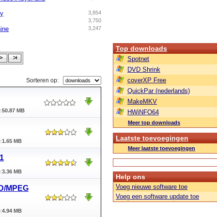
ry
3,854
3,750
ine
3,247
Top downloads
Spotnet
DVD Shrink
coverXP Free
Sorteren op:
QuickPar (nederlands)
MakeMKV
:
50.87 MB
HWiNFO64
Meer top downloads
Laatste toevoegingen
:
1.65 MB
Meer laatste toevoegingen
1
:
3.36 MB
Help ons
Voeg nieuwe software toe
CD/MPEG
Voeg een software update toe
:
4.94 MB