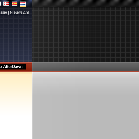
ssie
|
Nieuws2.nl