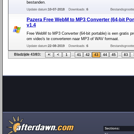
bestanden.
Update datum:
10-07-2018
Downloads :
6
Bestandsgrootte
Pazera Free WebM to MP3 Converter (64-bit Por
v1.4
Free WebM to MP3 Converter (64-bit portable) is een gratis 
om video's te converteren naar MP3 of WAV formaat.
Update datum:
22-08-2019
Downloads :
6
Bestandsgrootte
Bladzijde 43/83:
...
...
1
41
42
43
44
45
83
Sections: