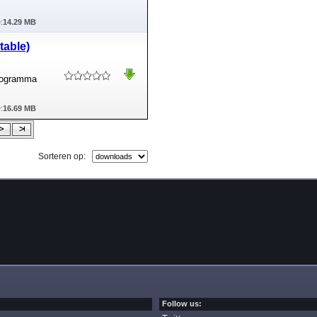
:
14.29 MB
table)
programma
:
16.69 MB
Sorteren op:
Follow us: