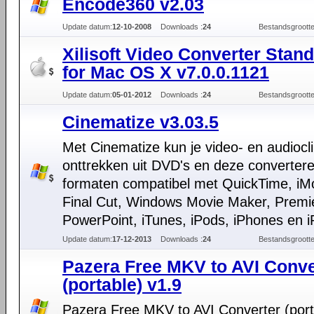
Encode360 v2.03
Update datum:
12-10-2008
Downloads :
24
Bestandsgrootte
Xilisoft Video Converter Stan
for Mac OS X v7.0.0.1121
Update datum:
05-01-2012
Downloads :
24
Bestandsgrootte
Cinematize v3.03.5
Met Cinematize kun je video- en audiocl
onttrekken uit DVD's en deze converter
formaten compatibel met QuickTime, iM
Final Cut, Windows Movie Maker, Premi
PowerPoint, iTunes, iPods, iPhones en i
Update datum:
17-12-2013
Downloads :
24
Bestandsgrootte
Pazera Free MKV to AVI Conve
(portable) v1.9
Pazera Free MKV to AVI Converter (port