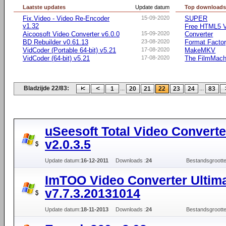
Laatste updates
Update datum
Top download
Fix.Video - Video Re-Encoder
15-09-2020
SUPER
v1.32
Free HTML5 V
Aicoosoft Video Converter v6.0.0
15-09-2020
Converter
BD Rebuilder v0.61.13
23-08-2020
Format Facto
VidCoder (Portable 64-bit) v5.21
17-08-2020
MakeMKV
VidCoder (64-bit) v5.21
17-08-2020
The FilmMach
Bladzijde 22/83:
...
...
1
20
21
22
23
24
83
uSeesoft Total Video Converte
v2.0.3.5
Update datum:
16-12-2011
Downloads :
24
Bestandsgrootte
ImTOO Video Converter Ultim
v7.7.3.20131014
Update datum:
18-11-2013
Downloads :
24
Bestandsgrootte