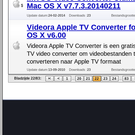
Mac OS X v7.7.3.20140211
Update datum:
24-02-2014
Downloads :
23
Bestandsgrootte
Videora Apple TV Converter f
OS X v6.00
Videora Apple TV Converter is een grati
TV video converter om videobestanden 
converteren naar Apple TV formaat
Update datum:
13-09-2010
Downloads :
23
Bestandsgrootte
Bladzijde 22/83:
...
...
1
20
21
22
23
24
83