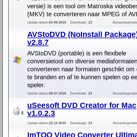
versie) is een tool om Matroska videob
(MKV) te converteren naar MPEG of AVI
Update datum:
02-09-2019
Downloads :
23
Bestandsgrootte
AVStoDVD (NoInstall Package
v2.8.7
AVStoDVD (portable) is een flexibele
conversietool om diverse mediaformaten
converteren naar formaten geschikt om
te branden en af te kunnen spelen op 
speler.
Update datum:
08-07-2018
Downloads :
23
Bestandsgrootte
uSeesoft DVD Creator for Mac
v1.0.2.3
Update datum:
22-12-2010
Downloads :
23
Bestandsgrootte
ImTOO Video Converter Ultima