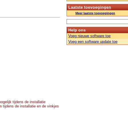
Laatste toevoegingen
Meer laatste toevoegingen
Help ons
Voeg nieuwe software toe
Voeg een software update toe
elijk tijdens de installatie
 tijdens de installatie en de vinkjes