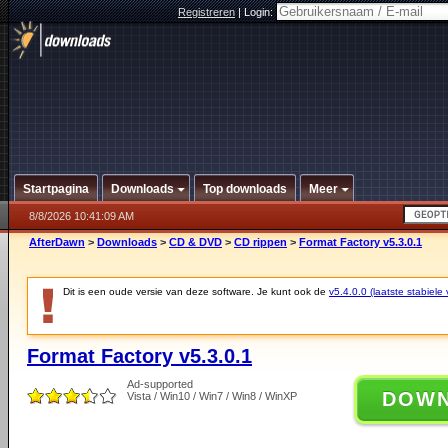
Registreren
|
Login:
Startpagina
Downloads
Top downloads
Meer
8/8/2026 10:41:09 AM
AfterDawn
>
Downloads
>
CD & DVD
>
CD rippen
>
Format Factory v5.3.0.1
Dit is een oude versie van deze software. Je kunt ook de
v5.4.0.0 (laatste stabiele 
Format Factory v5.3.0.1
Ad-supported
DOW
Vista / Win10 / Win7 / Win8 / WinXP