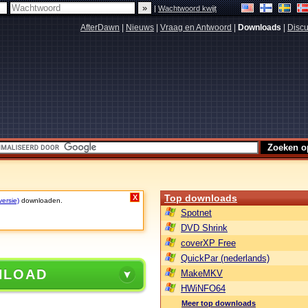
|
Wachtwoord kwijt
AfterDawn
|
Nieuws
|
Vraag en Antwoord
|
Downloads
|
Discu
Top downloads
X
versie)
downloaden.
Spotnet
DVD Shrink
coverXP Free
QuickPar (nederlands)
NLOAD
MakeMKV
HWiNFO64
Meer top downloads