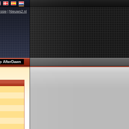
ssie
|
Nieuws2.nl