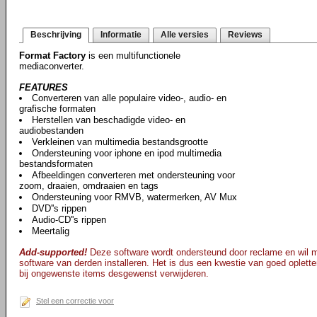
Beschrijving
Informatie
Alle versies
Reviews
Format Factory
is een multifunctionele
mediaconverter.
FEATURES
Converteren van alle populaire video-, audio- en
grafische formaten
Herstellen van beschadigde video- en
audiobestanden
Verkleinen van multimedia bestandsgrootte
Ondersteuning voor iphone en ipod multimedia
bestandsformaten
Afbeeldingen converteren met ondersteuning voor
zoom, draaien, omdraaien en tags
Ondersteuning voor RMVB, watermerken, AV Mux
DVD''s rippen
Audio-CD''s rippen
Meertalig
Add-supported!
Deze software wordt ondersteund door reclame en wil mog
software van derden installeren. Het is dus een kwestie van goed opletten
bij ongewenste items desgewenst verwijderen.
Stel een correctie voor