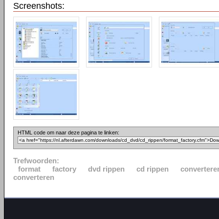
Screenshots:
HTML code om naar deze pagina te linken:
Trefwoorden:
format
factory
dvd rippen
cd rippen
convertere
converteren