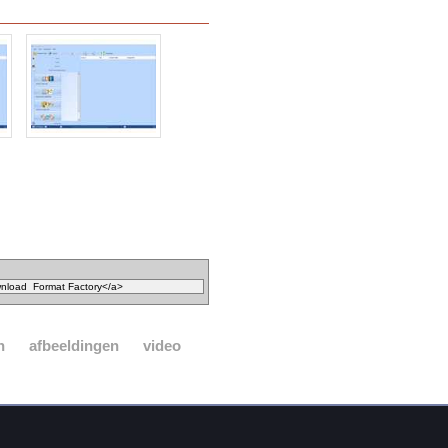
n
afbeeldingen
video