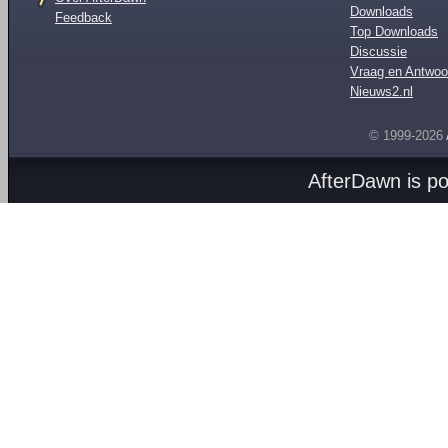
Downloads
Feedback
Top Downloads
Discussie
Vraag en Antwoo
Nieuws2.nl
© 1999-2026
AfterDawn is p