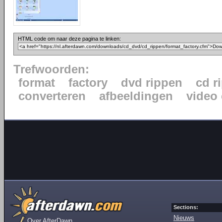
HTML code om naar deze pagina te linken:
Trefwoorden:
format
factory
dvd rippen
cd r
converteren
afbeeldingen
video
Sections:
Nieuws
Over AfterDawn