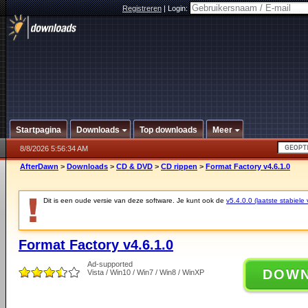
Registreren
|
Login:
Startpagina
Downloads
Top downloads
Meer
8/8/2026 5:56:34 AM
AfterDawn
>
Downloads
>
CD & DVD
>
CD rippen
>
Format Factory v4.6.1.0
Dit is een oude versie van deze software. Je kunt ook de
v5.4.0.0 (laatste stabiele 
Format Factory v4.6.1.0
Ad-supported
DOW
Vista / Win10 / Win7 / Win8 / WinXP