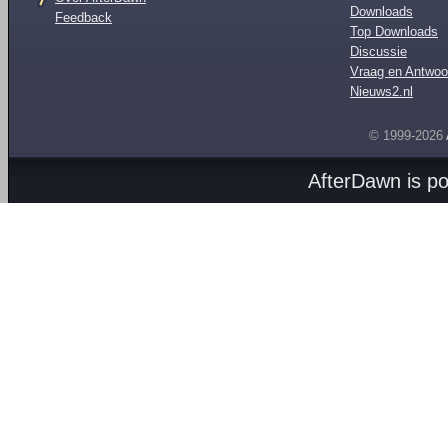
Downloads
Feedback
Top Downloads
Discussie
Vraag en Antwoo
Nieuws2.nl
© 1999-2026
AfterDawn is p