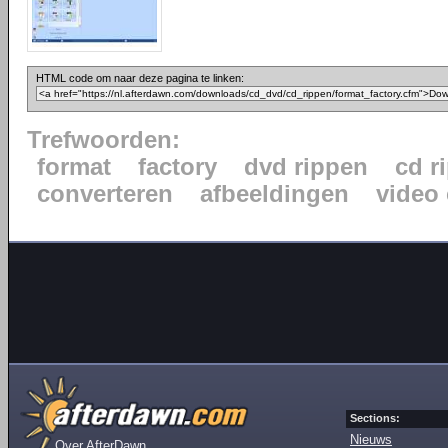
HTML code om naar deze pagina te linken:
Trefwoorden:
format
factory
dvd rippen
cd r
converteren
afbeeldingen
video
Sections:
Nieuws
Over AfterDawn