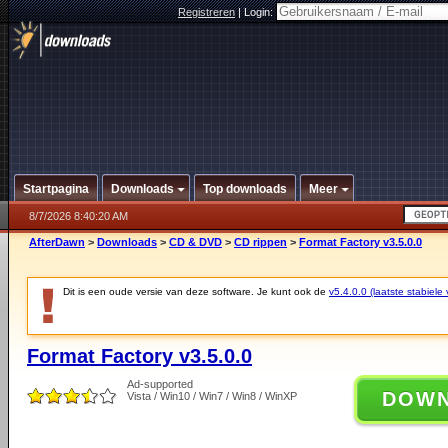
Registreren
|
Login:
Startpagina
Downloads
Top downloads
Meer
8/7/2026 8:40:20 AM
AfterDawn
>
Downloads
>
CD & DVD
>
CD rippen
>
Format Factory v3.5.0.0
Dit is een oude versie van deze software. Je kunt ook de
v5.4.0.0 (laatste stabiele 
Format Factory v3.5.0.0
Ad-supported
DOW
Vista / Win10 / Win7 / Win8 / WinXP