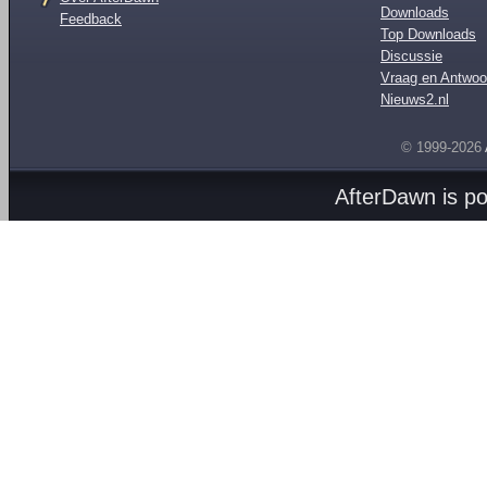
Downloads
Feedback
Top Downloads
Discussie
Vraag en Antwoo
Nieuws2.nl
© 1999-2026
AfterDawn is p