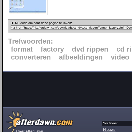
HTML code om naar deze pagina te linken:
Trefwoorden:
format
factory
dvd rippen
cd r
converteren
afbeeldingen
video
Sections:
Nieuws
Over AfterDawn