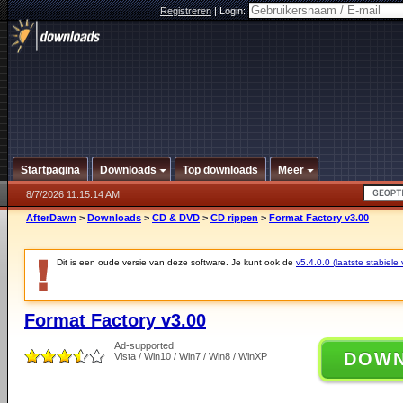
Registreren
|
Login:
Startpagina
Downloads
Top downloads
Meer
8/7/2026 11:15:14 AM
AfterDawn
>
Downloads
>
CD & DVD
>
CD rippen
>
Format Factory v3.00
Dit is een oude versie van deze software. Je kunt ook de
v5.4.0.0 (laatste stabiele 
Format Factory v3.00
Ad-supported
DOW
Vista / Win10 / Win7 / Win8 / WinXP