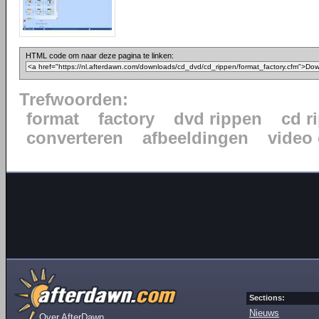
HTML code om naar deze pagina te linken:
Trefwoorden:
format
factory
dvd rippen
cd r
converteren
afbeeldingen
video
Sections:
Nieuws
Over AfterDawn