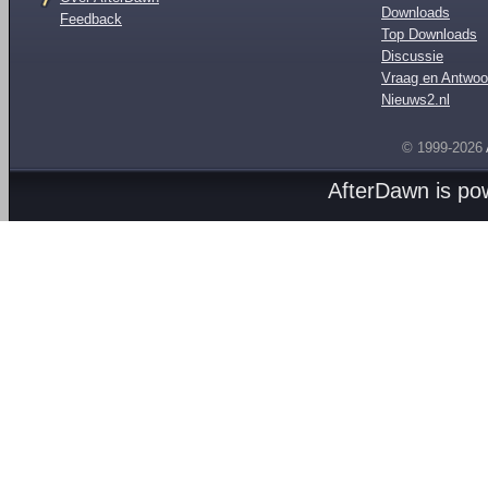
Downloads
Feedback
Top Downloads
Discussie
Vraag en Antwoo
Nieuws2.nl
© 1999-2026
AfterDawn is p