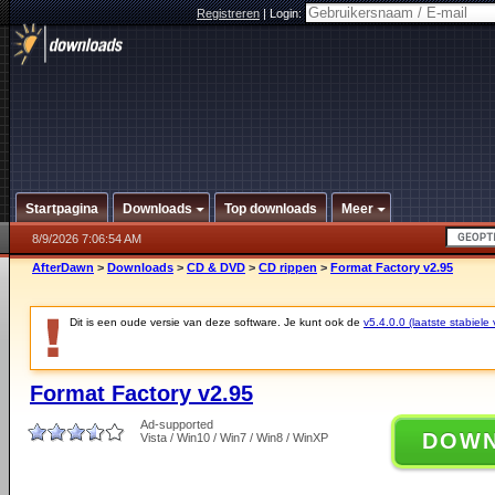
Registreren
|
Login:
Startpagina
Downloads
Top downloads
Meer
8/9/2026 7:06:54 AM
AfterDawn
>
Downloads
>
CD & DVD
>
CD rippen
>
Format Factory v2.95
Dit is een oude versie van deze software. Je kunt ook de
v5.4.0.0 (laatste stabiele 
Format Factory v2.95
Ad-supported
DOW
Vista / Win10 / Win7 / Win8 / WinXP