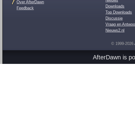
Nieuws
Over AfterDawn
Downloads
Feedback
Top Downloads
Discussie
Vraag en Antwoo
Nieuws2.nl
© 1999-2026
AfterDawn is p