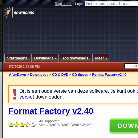
Registreren
|
Login:
Startpagina
Downloads
Top downloads
Meer
8/7/2026 1:58:09 PM
AfterDawn
>
Downloads
>
CD & DVD
>
CD rippen
>
Format Factory v2.40
Dit is een oude versie van deze software. Je kunt ook
versie)
downloaden.
Format Factory v2.40
Ad-supported
DOW
Vista / Win10 / Win7 / Win8 / WinXP