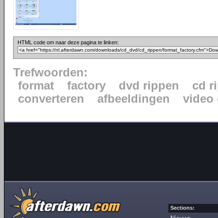
HTML code om naar deze pagina te linken:
Trefwoorden:
format
factory
dvd rippen
cd r
converteren
afbeeldingen
video
Sections: