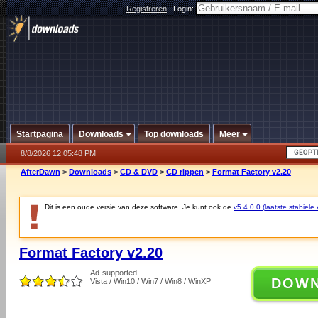
Registreren
|
Login:
Startpagina
Downloads
Top downloads
Meer
8/8/2026 12:05:48 PM
AfterDawn
>
Downloads
>
CD & DVD
>
CD rippen
>
Format Factory v2.20
Dit is een oude versie van deze software. Je kunt ook de
v5.4.0.0 (laatste stabiele 
Format Factory v2.20
Ad-supported
DOW
Vista / Win10 / Win7 / Win8 / WinXP