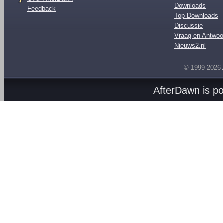
Downloads
Feedback
Top Downloads
Discussie
Vraag en Antwoo
Nieuws2.nl
© 1999-2026
AfterDawn is p