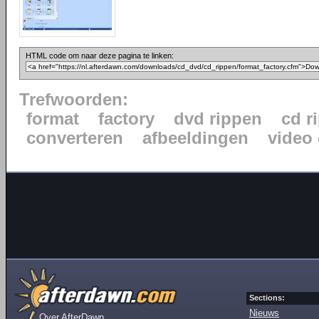
HTML code om naar deze pagina te linken:
Trefwoorden:
format
factory
dvd rippen
cd r
converteren
afbeeldingen
video
Sections:
Nieuws
Over AfterDawn