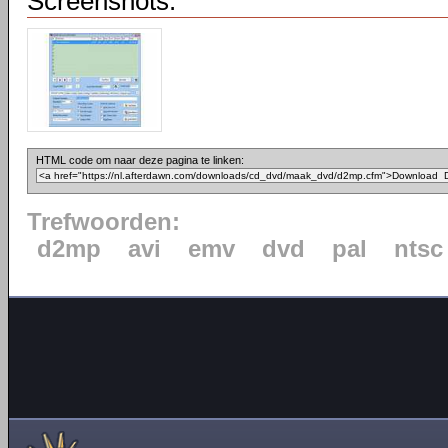
Screenshots:
HTML code om naar deze pagina te linken:
Trefwoorden:
d2mp
avi
emv
dvd
pal
ntsc