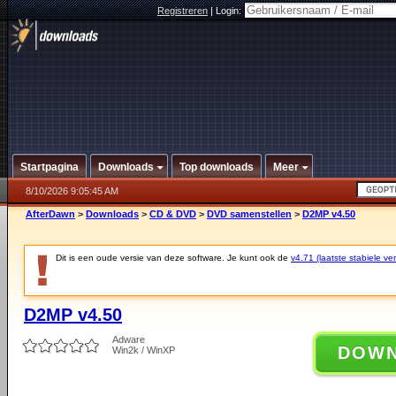
Registreren
|
Login:
Startpagina
Downloads
Top downloads
Meer
8/10/2026 9:05:45 AM
AfterDawn
>
Downloads
>
CD & DVD
>
DVD samenstellen
>
D2MP v4.50
Dit is een oude versie van deze software. Je kunt ook de
v4.71 (laatste stabiele ver
D2MP v4.50
Adware
DOW
Win2k / WinXP