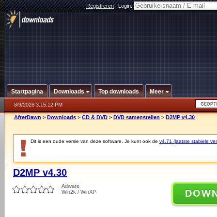
Registreren
|
Login:
Startpagina
Downloads
Top downloads
Meer
8/9/2026 3:15:12 PM
AfterDawn
>
Downloads
>
CD & DVD
>
DVD samenstellen
>
D2MP v4.30
Dit is een oude versie van deze software. Je kunt ook de
v4.71 (laatste stabiele ver
D2MP v4.30
Adware
DOW
Win2k / WinXP