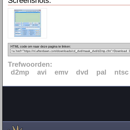
Screenshots:
HTML code om naar deze pagina te linken:
Trefwoorden:
d2mp
avi
emv
dvd
pal
ntsc