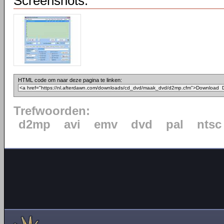
Screenshots:
HTML code om naar deze pagina te linken:
Trefwoorden:
d2mp
avi
emv
dvd
pal
ntsc