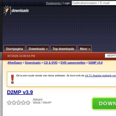
Registreren
|
Login:
Startpagina
Downloads
Top downloads
Meer
8/7/2026 10:00:53 PM
AfterDawn
>
Downloads
>
CD & DVD
>
DVD samenstellen
>
D2MP v3.9
Dit is een oude versie van deze software. Je kunt ook de
v4.71 (laatste stabiele ver
D2MP v3.9
Adware
DOW
Win2k / WinXP