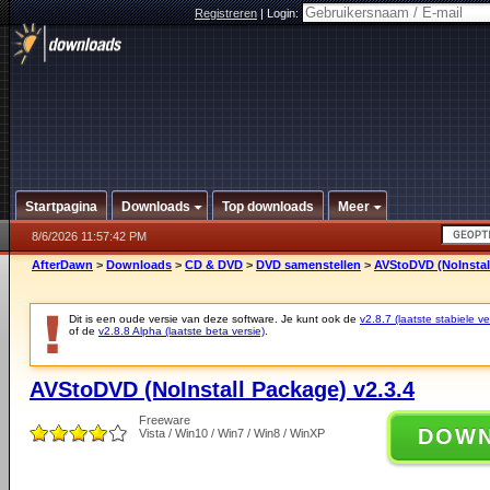
Registreren
|
Login:
Startpagina
Downloads
Top downloads
Meer
8/6/2026 11:57:42 PM
AfterDawn
>
Downloads
>
CD & DVD
>
DVD samenstellen
>
AVStoDVD (NoInstall
Dit is een oude versie van deze software. Je kunt ook de
v2.8.7 (laatste stabiele ve
of de
v2.8.8 Alpha (laatste beta versie)
.
AVStoDVD (NoInstall Package) v2.3.4
Freeware
DOW
Vista / Win10 / Win7 / Win8 / WinXP