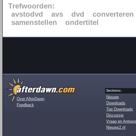
Trefwoorden:
avstodvd
avs
dvd
converteren
samenstellen
ondertitel
Sections:
Nieuws
Over AfterDawn
Downloads
Feedback
Top Downloads
Discussie
Vraag en Antwoo
Nieuws2.nl