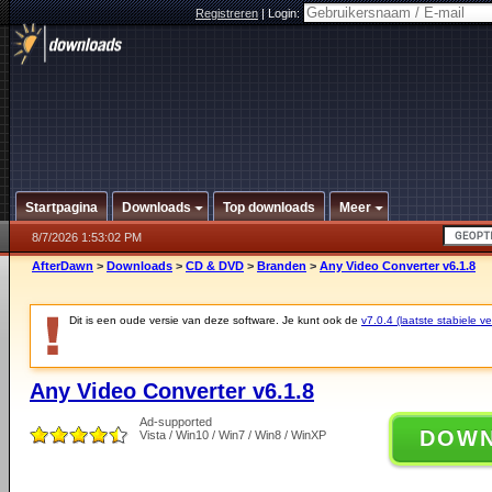
Registreren
|
Login:
Startpagina
Downloads
Top downloads
Meer
8/7/2026 1:53:02 PM
AfterDawn
>
Downloads
>
CD & DVD
>
Branden
>
Any Video Converter v6.1.8
Dit is een oude versie van deze software. Je kunt ook de
v7.0.4 (laatste stabiele ve
Any Video Converter v6.1.8
Ad-supported
DOW
Vista / Win10 / Win7 / Win8 / WinXP