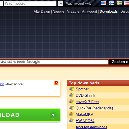
|
Wachtwoord kwijt
AfterDawn
|
Nieuws
|
Vraag en Antwoord
|
Downloads
|
Discu
Top downloads
X
rsie)
downloaden.
Spotnet
DVD Shrink
coverXP Free
QuickPar (nederlands)
NLOAD
MakeMKV
HWiNFO64
Meer top downloads