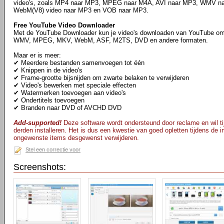
video's, zoals MP4 naar MP3, MPEG naar M4A, AVI naar MP3, WMV 
WebM(V8) video naar MP3 en VOB naar MP3.
Free YouTube Video Downloader
Met de YouTube Downloader kun je video's downloaden van YouTube om
WMV, MPEG, MKV, WebM, ASF, M2TS, DVD en andere formaten.
Maar er is meer:
✔ Meerdere bestanden samenvoegen tot één
✔ Knippen in de video's
✔ Frame-grootte bijsnijden om zwarte belaken te verwijderen
✔ Video's bewerken met speciale effecten
✔ Watermerken toevoegen aan video's
✔ Ondertitels toevoegen
✔ Branden naar DVD of AVCHD DVD
Add-supported!
Deze software wordt ondersteund door reclame en wil tij
derden installeren. Het is dus een kwestie van goed opletten tijdens de ins
ongewenste items desgewenst verwijderen.
Stel een correctie voor
Screenshots: