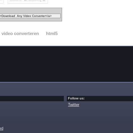
video converteren
html5
Follow us:
Twitter
rd