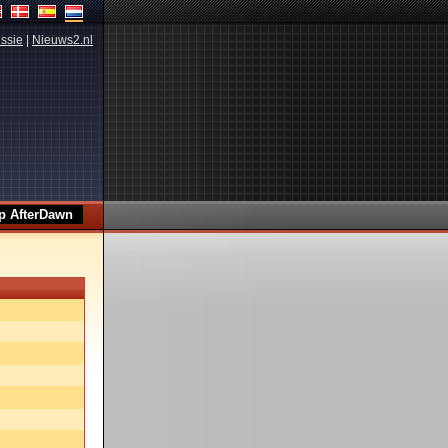
ssie
|
Nieuws2.nl