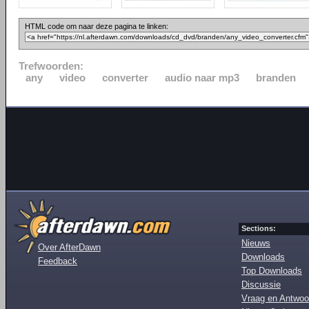
HTML code om naar deze pagina te linken:
Trefwoorden:
any
video
converter
audio naar mp3
branden
Sections:
Nieuws
Over AfterDawn
Downloads
Feedback
Top Downloads
Discussie
Vraag en Antwoo