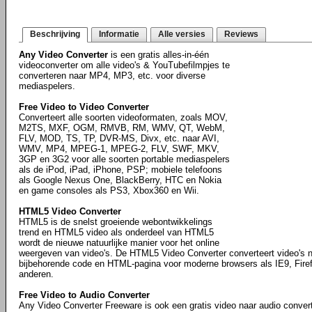
Beschrijving
Informatie
Alle versies
Reviews
Any Video Converter
is een gratis alles-in-één
videoconverter om alle video's & YouTubefilmpjes te
converteren naar MP4, MP3, etc. voor diverse
mediaspelers.
Free Video to Video Converter
Converteert alle soorten videoformaten, zoals MOV,
M2TS, MXF, OGM, RMVB, RM, WMV, QT, WebM,
FLV, MOD, TS, TP, DVR-MS, Divx, etc. naar AVI,
WMV, MP4, MPEG-1, MPEG-2, FLV, SWF, MKV,
3GP en 3G2 voor alle soorten portable mediaspelers
als de iPod, iPad, iPhone, PSP; mobiele telefoons
als Google Nexus One, BlackBerry, HTC en Nokia
en game consoles als PS3, Xbox360 en Wii.
HTML5 Video Converter
HTML5 is de snelst groeiende webontwikkelings
trend en HTML5 video als onderdeel van HTML5
wordt de nieuwe natuurlijke manier voor het online
weergeven van video's. De HTML5 Video Converter converteert video's 
bijbehorende code en HTML-pagina voor moderne browsers als IE9, Fire
anderen.
Free Video to Audio Converter
Any Video Converter Freeware is ook een gratis video naar audio convert