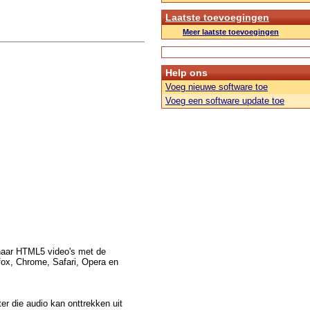
Laatste toevoegingen
Meer laatste toevoegingen
Help ons
Voeg nieuwe software toe
Voeg een software update toe
naar HTML5 video's met de
fox, Chrome, Safari, Opera en
er die audio kan onttrekken uit