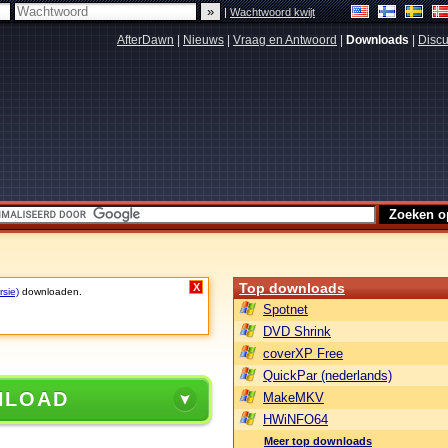
|
Wachtwoord kwijt
AfterDawn
|
Nieuws
|
Vraag en Antwoord
|
Downloads
|
Discu
Top downloads
X
rsie)
downloaden.
Spotnet
DVD Shrink
coverXP Free
QuickPar (nederlands)
NLOAD
MakeMKV
HWiNFO64
Meer top downloads