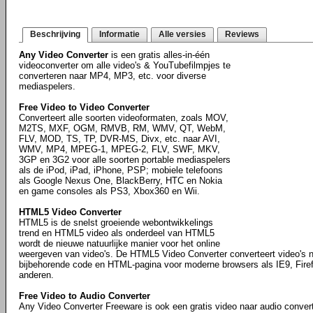
Beschrijving
Informatie
Alle versies
Reviews
Any Video Converter
is een gratis alles-in-één
videoconverter om alle video's & YouTubefilmpjes te
converteren naar MP4, MP3, etc. voor diverse
mediaspelers.
Free Video to Video Converter
Converteert alle soorten videoformaten, zoals MOV,
M2TS, MXF, OGM, RMVB, RM, WMV, QT, WebM,
FLV, MOD, TS, TP, DVR-MS, Divx, etc. naar AVI,
WMV, MP4, MPEG-1, MPEG-2, FLV, SWF, MKV,
3GP en 3G2 voor alle soorten portable mediaspelers
als de iPod, iPad, iPhone, PSP; mobiele telefoons
als Google Nexus One, BlackBerry, HTC en Nokia
en game consoles als PS3, Xbox360 en Wii.
HTML5 Video Converter
HTML5 is de snelst groeiende webontwikkelings
trend en HTML5 video als onderdeel van HTML5
wordt de nieuwe natuurlijke manier voor het online
weergeven van video's. De HTML5 Video Converter converteert video's 
bijbehorende code en HTML-pagina voor moderne browsers als IE9, Fire
anderen.
Free Video to Audio Converter
Any Video Converter Freeware is ook een gratis video naar audio convert