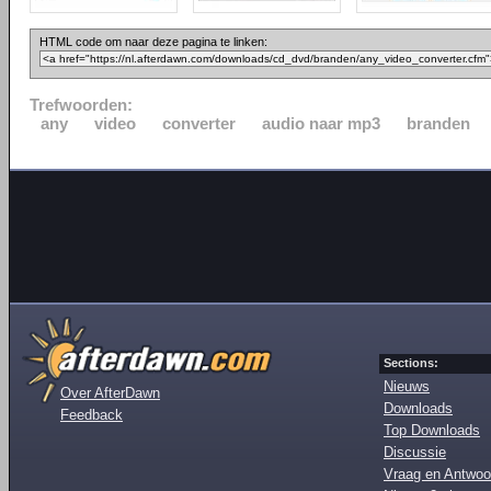
HTML code om naar deze pagina te linken:
Trefwoorden:
any
video
converter
audio naar mp3
branden
Sections:
Nieuws
Over AfterDawn
Downloads
Feedback
Top Downloads
Discussie
Vraag en Antwoo