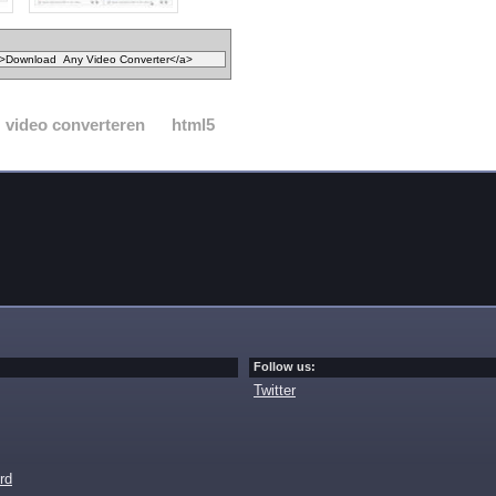
video converteren
html5
Follow us:
Twitter
rd