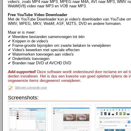
video's, zoals MP4 naar MP3, MPEG naar M4A, AVI naar MP3, WMV 
WebM(V8) video naar MP3 en VOB naar MP3.
Free YouTube Video Downloader
Met de YouTube Downloader kun je video's downloaden van YouTube om
WMV, MPEG, MKV, WebM, ASF, M2TS, DVD en andere formaten.
Maar er is meer:
✔ Meerdere bestanden samenvoegen tot één
✔ Knippen in de video's
✔ Frame-grootte bijsnijden om zwarte belaken te verwijderen
✔ Video's bewerken met speciale effecten
✔ Watermerken toevoegen aan video's
✔ Ondertitels toevoegen
✔ Branden naar DVD of AVCHD DVD
Add-supported!
Deze software wordt ondersteund door reclame en wil tij
derden installeren. Het is dus een kwestie van goed opletten tijdens de ins
ongewenste items desgewenst verwijderen.
Stel een correctie voor
Screenshots: