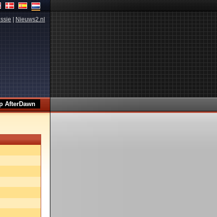
ssie
|
Nieuws2.nl