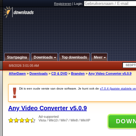
Registreren
|
Login:
Startpagina
Downloads
Top downloads
Meer
8/8/2026 3:01:05 AM
AfterDawn
>
Downloads
>
CD & DVD
>
Branden
>
Any Video Converter v5.0.9
Dit is een oude versie van deze software. Je kunt ook de
v7.0.4 (laatste stabiele ve
Any Video Converter v5.0.9
Ad-supported
DOW
Vista / Win10 / Win7 / Win8 / WinXP