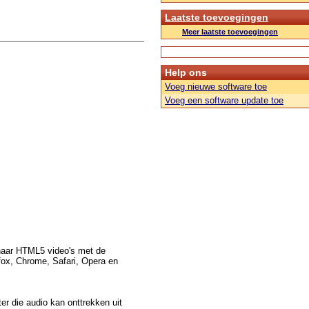
Laatste toevoegingen
Meer laatste toevoegingen
Help ons
Voeg nieuwe software toe
Voeg een software update toe
naar HTML5 video's met de
fox, Chrome, Safari, Opera en
er die audio kan onttrekken uit