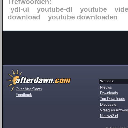
Trefwoorden:
ydl-ui
youtube-dl
youtube
vid
download
youtube downloaden
Sections:
Nieuws
Over AfterDawn
Downloads
Feedback
Top Downloads
Discussie
Vraag en Antwoo
Nieuws2.nl