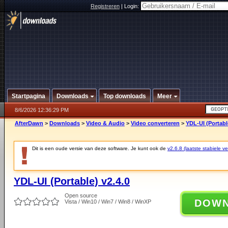
Registreren
|
Login:
Startpagina
Downloads
Top downloads
Meer
8/6/2026 12:36:29 PM
AfterDawn
>
Downloads
>
Video & Audio
>
Video converteren
>
YDL-UI (Portabl
Dit is een oude versie van deze software. Je kunt ook de
v2.6.8 (laatste stabiele ve
YDL-UI (Portable) v2.4.0
Open source
DOW
Vista / Win10 / Win7 / Win8 / WinXP