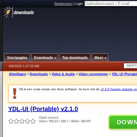
Registreren
|
Login:
Startpagina
Downloads
Top downloads
Meer
8/8/2026 1:37:55 AM
AfterDawn
>
Downloads
>
Video & Audio
>
Video converteren
>
YDL-UI (Portabl
Dit is een oude versie van deze software. Je kunt ook de
v2.6.8 (laatste stabiele ve
YDL-UI (Portable) v2.1.0
Open source
DOW
Vista / Win10 / Win7 / Win8 / WinXP