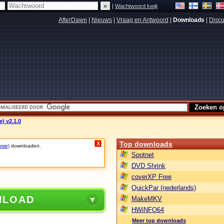
|
Wachtwoord kwijt
AfterDawn
|
Nieuws
|
Vraag en Antwoord
|
Downloads
|
Discu
e) v2.1.0
Top downloads
X
rsie)
downloaden.
Spotnet
DVD Shrink
coverXP Free
QuickPar (nederlands)
NLOAD
MakeMKV
HWiNFO64
Meer top downloads