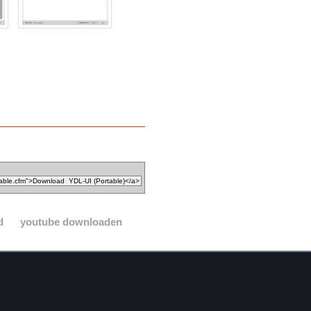
d
youtube downloaden