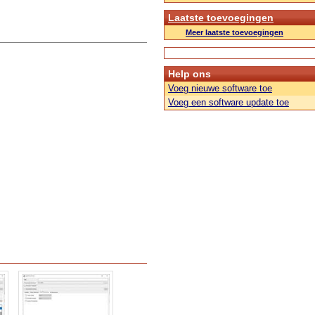
Laatste toevoegingen
Meer laatste toevoegingen
Help ons
Voeg nieuwe software toe
Voeg een software update toe