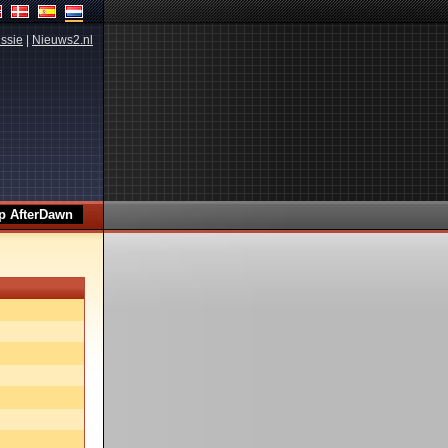
ssie
|
Nieuws2.nl