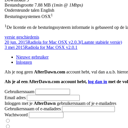
Bestandsgrootte
7.88 MB
(1min @ 1Mbps)
Ondersteunde talen
English
1
Besturingssystemen
OSX
1
De licentie en de besturingssysteem informatie is gebaseerd op de la
versie geschiedenis
20 jun. 2015
Radiola for Mac OSX v2.0.3
(Laatste stabiele versie)
3 mei 2015
Radiola for Mac OSX v2.0.1
Nieuwe gebruiker
Inloggen
Als je nog geen
AfterDawn.com
account hebt, vul dan a.u.b. hiero
Als je al een AfterDawn.com account hebt,
log dan in
met de vol
Gebruikersnaam
Email adres
Inloggen met je
AfterDawn
gebruikersnaam of je e-mailadres
Gebruikersnaam of e-mailadres
Wachtwoord