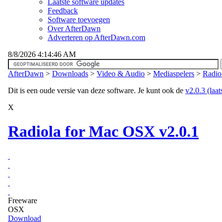
Laatste software updates
Feedback
Software toevoegen
Over AfterDawn
Adverteren op AfterDawn.com
8/8/2026 4:14:46 AM
AfterDawn
>
Downloads
>
Video & Audio
>
Mediaspelers
>
Radio
Dit is een oude versie van deze software. Je kunt ook de
v2.0.3 (laat
X
Radiola for Mac OSX v2.0.1
Freeware
OSX
Download