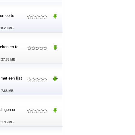
en op te
:
8.29 MB
oeken en te
:
27.83 MB
met een lijst
:
7.88 MB
ndingen en
:
1.95 MB