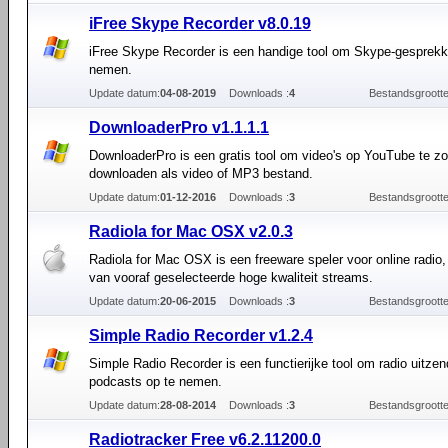
iFree Skype Recorder v8.0.19
iFree Skype Recorder is een handige tool om Skype-gesprekk
nemen.
Update datum:
04-08-2019
Downloads :
4
Bestandsgrootte
DownloaderPro v1.1.1.1
DownloaderPro is een gratis tool om video's op YouTube te z
downloaden als video of MP3 bestand.
Update datum:
01-12-2016
Downloads :
3
Bestandsgrootte
Radiola for Mac OSX v2.0.3
Radiola for Mac OSX is een freeware speler voor online radio, 
van vooraf geselecteerde hoge kwaliteit streams.
Update datum:
20-06-2015
Downloads :
3
Bestandsgrootte
Simple Radio Recorder v1.2.4
Simple Radio Recorder is een functierijke tool om radio uitze
podcasts op te nemen.
Update datum:
28-08-2014
Downloads :
3
Bestandsgrootte
Radiotracker Free v6.2.11200.0