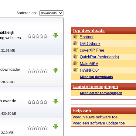
Sorteren op:
Top downloads
akkelijk
Spotnet
ing websites
DVD Shrink
coverXP Free
:
21.61 MB
QuickPar (nederlands)
MakeMKV
o downloader
HWiNFO64
Meer top downloads
:
28.59 kB
Laatste toevoegingen
Meer laatste toevoegingen
an over de
Help ons
:
430.50 kB
Voeg nieuwe software toe
Voeg een software update toe
:
2.10 MB