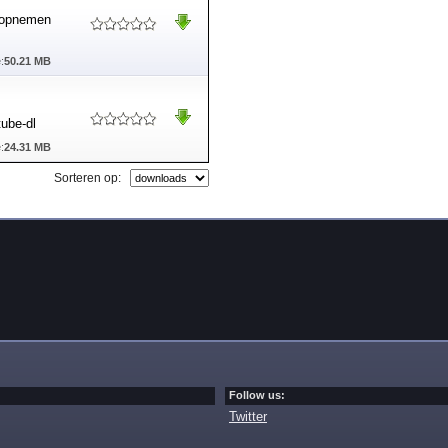
n opnemen
:
50.21 MB
tube-dl
:
24.31 MB
Sorteren op:
Follow us:
Twitter