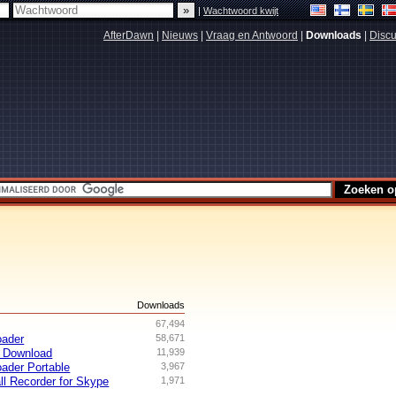
|
Wachtwoord kwijt
AfterDawn
|
Nieuws
|
Vraag en Antwoord
|
Downloads
|
Discu
s
Downloads
67,494
oader
58,671
 Download
11,939
ader Portable
3,967
ll Recorder for Skype
1,971