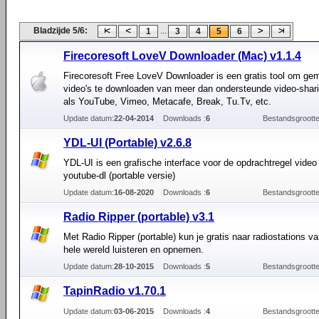
Bladzijde 5/6:
...
1
3
4
5
6
Firecoresoft LoveV Downloader (Mac) v1.1.4
Firecoresoft Free LoveV Downloader is een gratis tool om gem
video's te downloaden van meer dan ondersteunde video-shar
als YouTube, Vimeo, Metacafe, Break, Tu.Tv, etc.
Update datum:
22-04-2014
Downloads :
6
Bestandsgrootte
YDL-UI (Portable) v2.6.8
YDL-UI is een grafische interface voor de opdrachtregel vide
youtube-dl (portable versie)
Update datum:
16-08-2020
Downloads :
6
Bestandsgrootte
Radio Ripper (portable) v3.1
Met Radio Ripper (portable) kun je gratis naar radiostations v
hele wereld luisteren en opnemen.
Update datum:
28-10-2015
Downloads :
5
Bestandsgrootte
TapinRadio v1.70.1
Update datum:
03-06-2015
Downloads :
4
Bestandsgrootte