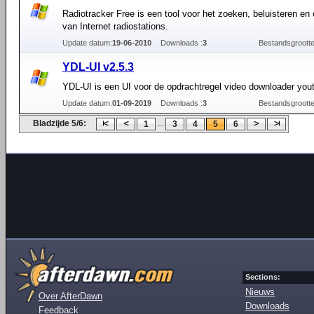
Radiotracker Free is een tool voor het zoeken, beluisteren e
van Internet radiostations.
Update datum:
19-06-2010
Downloads :
3
Bestandsgrootte
YDL-UI v2.5.3
YDL-UI is een UI voor de opdrachtregel video downloader you
Update datum:
01-09-2019
Downloads :
3
Bestandsgrootte
Bladzijde 5/6:
...
1
3
4
5
6
Sections:
Nieuws
Over AfterDawn
Downloads
Feedback