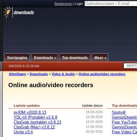
Registreren
|
Login:
Startpagina
Downloads
Top downloads
Meer
8/8/2026 8:10:28 AM
AfterDawn
>
Downloads
>
Video & Audio
>
Online audio/video recorders
Online audio/video recorders
Laatste updates
Update datum
Top download
pyIDM v2020.8.13
18-08-2020
Spotydl
YDL-UI (Portable) v2.6.8
16-08-2020
GemistDownl
ClipGrab (portable) v3.8.13
10-07-2020
Free YouTube
ClipGrab (Mac) v3.8.12
12-06-2020
GemistDownlo
Usnip v3.4
26-02-2020
Free Video Ca