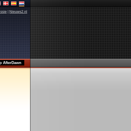
ssie
|
Nieuws2.nl