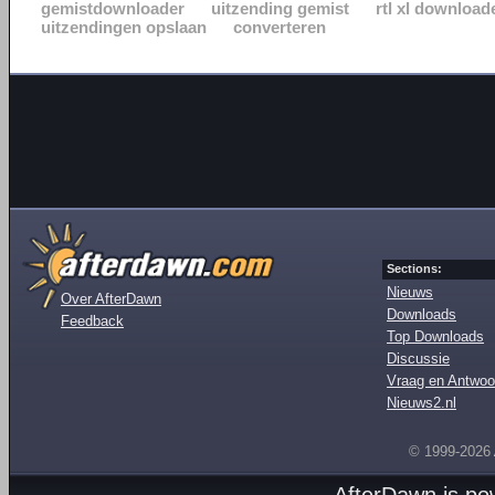
gemistdownloader
uitzending gemist
rtl xl download
uitzendingen opslaan
converteren
Sections:
Nieuws
Over AfterDawn
Downloads
Feedback
Top Downloads
Discussie
Vraag en Antwoo
Nieuws2.nl
© 1999-2026
AfterDawn is p