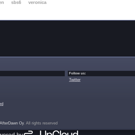
en
sbs6
veronica
Follow us:
Twitter
rd
AfterDawn Oy
. All rights reserved
owered by