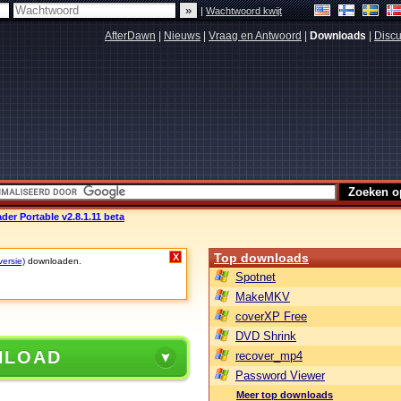
|
Wachtwoord kwijt
AfterDawn
|
Nieuws
|
Vraag en Antwoord
|
Downloads
|
Discu
er Portable v2.8.1.11 beta
Top downloads
X
versie)
downloaden.
Spotnet
MakeMKV
coverXP Free
DVD Shrink
NLOAD
recover_mp4
Password Viewer
Meer top downloads