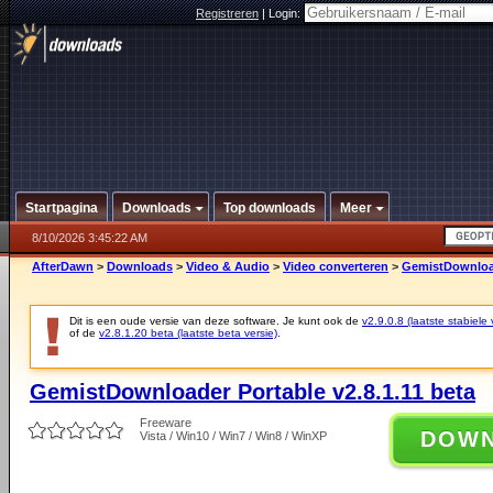
Registreren
|
Login:
Startpagina
Downloads
Top downloads
Meer
8/10/2026 3:45:22 AM
AfterDawn
>
Downloads
>
Video & Audio
>
Video converteren
>
GemistDownload
Dit is een oude versie van deze software. Je kunt ook de
v2.9.0.8 (laatste stabiele 
of de
v2.8.1.20 beta (laatste beta versie)
.
GemistDownloader Portable v2.8.1.11 beta
Freeware
DOW
Vista / Win10 / Win7 / Win8 / WinXP