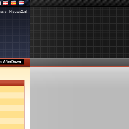
ssie
|
Nieuws2.nl