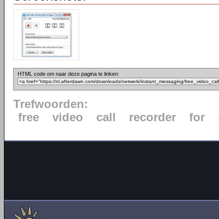
HTML code om naar deze pagina te linken:
Trefwoorden:
free
video
call
recorder
for