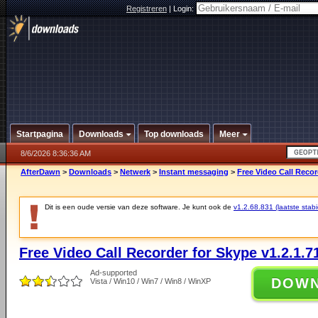
Registreren
|
Login:
Startpagina
Downloads
Top downloads
Meer
8/6/2026 8:36:36 AM
AfterDawn
>
Downloads
>
Netwerk
>
Instant messaging
>
Free Video Call Recor
Dit is een oude versie van deze software. Je kunt ook de
v1.2.68.831 (laatste stabi
Free Video Call Recorder for Skype v1.2.1.7
Ad-supported
DOW
Vista / Win10 / Win7 / Win8 / WinXP