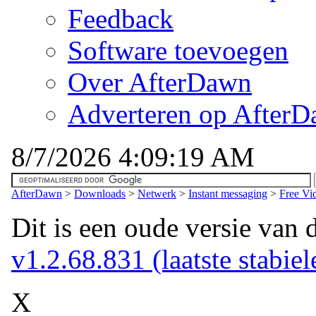
Feedback
Software toevoegen
Over AfterDawn
Adverteren op After
8/7/2026 4:09:19 AM
AfterDawn
>
Downloads
>
Netwerk
>
Instant messaging
>
Free Vi
Dit is een oude versie van 
v1.2.68.831 (laatste stabiel
X