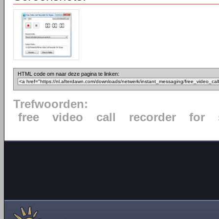
HTML code om naar deze pagina te linken:
Trefwoorden:
free
video
call
recorder
for