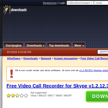
Registreren
|
Login:
Startpagina
Downloads
Top downloads
Meer
8/7/2026 9:33:08 PM
AfterDawn
>
Downloads
>
Netwerk
>
Instant messaging
>
Free Video Call Recor
Dit is een oude versie van deze software. Je kunt ook de
v1.2.68.831 (laatste stabi
Free Video Call Recorder for Skype v1.2.12.
Ad-supported
DOW
Vista / Win10 / Win7 / Win8 / WinXP