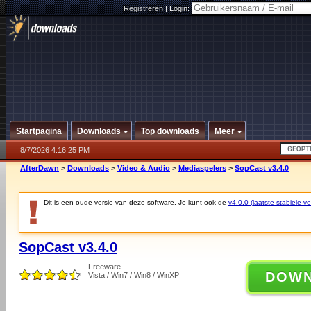
Registreren
|
Login:
Startpagina
Downloads
Top downloads
Meer
8/7/2026 4:16:25 PM
AfterDawn
>
Downloads
>
Video & Audio
>
Mediaspelers
>
SopCast v3.4.0
Dit is een oude versie van deze software. Je kunt ook de
v4.0.0 (laatste stabiele ve
SopCast v3.4.0
Freeware
DOW
Vista / Win7 / Win8 / WinXP