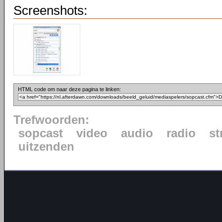
Screenshots:
HTML code om naar deze pagina te linken:
Trefwoorden:
sopcast
video
audio
radio
st
uitzenden