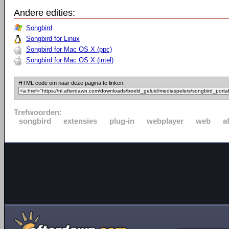
Andere edities:
Songbird
Songbird for Linux
Songbird for Mac OS X (ppc)
Songbird for Mac OS X (intel)
HTML code om naar deze pagina te linken:
Trefwoorden:
songbird
extensies
plug-in
webplayer
web
a