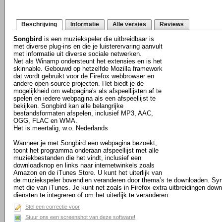
Beschrijving
Informatie
Alle versies
Reviews
Songbird
is een muziekspeler die uitbreidbaar is
met diverse plug-ins en die je luisterervaring aanvult
met informatie uit diverse sociale netwerken.
Net als Winamp ondersteunt het extensies en is het
skinnable. Gebouwd op hetzelfde Mozilla framework
dat wordt gebruikt voor de Firefox webbrowser en
andere open-source projecten. Het biedt je de
mogelijkheid om webpagina's als afspeellijsten af te
spelen en iedere webpagina als een afspeellijst te
bekijken. Songbird kan alle belangrijke
bestandsformaten afspelen, inclusief MP3, AAC,
OGG, FLAC en WMA.
Het is meertalig, w.o. Nederlands
Wanneer je met Songbird een webpagina bezoekt,
toont het programma onderaan afspeellijst met alle
muziekbestanden die het vindt, inclusief een
downloadknop en links naar internetwinkels zoals
Amazon en de iTunes Store. U kunt het uiterlijk van
de muziekspeler bovendien veranderen door thema’s te downloaden. Sync
met die van iTunes. Je kunt net zoals in Firefox extra uitbreidingen dow
diensten te integreren of om het uiterlijk te veranderen.
Stel een correctie voor
Stuur ons een screenshot van deze software!