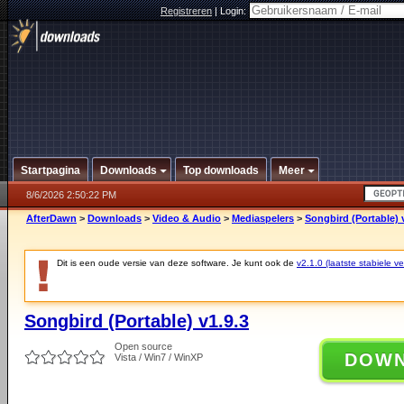
Registreren
|
Login:
Startpagina
Downloads
Top downloads
Meer
8/6/2026 2:50:22 PM
AfterDawn
>
Downloads
>
Video & Audio
>
Mediaspelers
>
Songbird (Portable) 
Dit is een oude versie van deze software. Je kunt ook de
v2.1.0 (laatste stabiele ve
Songbird (Portable) v1.9.3
Open source
DOW
Vista / Win7 / WinXP