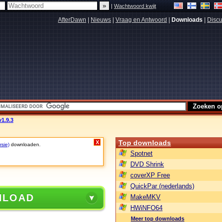
|
Wachtwoord kwijt
AfterDawn
|
Nieuws
|
Vraag en Antwoord
|
Downloads
|
Discu
v1.9.3
Top downloads
X
rsie)
downloaden.
Spotnet
DVD Shrink
coverXP Free
QuickPar (nederlands)
NLOAD
MakeMKV
HWiNFO64
Meer top downloads