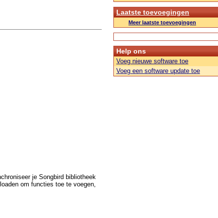
Laatste toevoegingen
Meer laatste toevoegingen
Help ons
Voeg nieuwe software toe
Voeg een software update toe
hroniseer je Songbird bibliotheek
nloaden om functies toe te voegen,