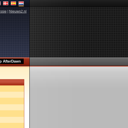
ssie
|
Nieuws2.nl