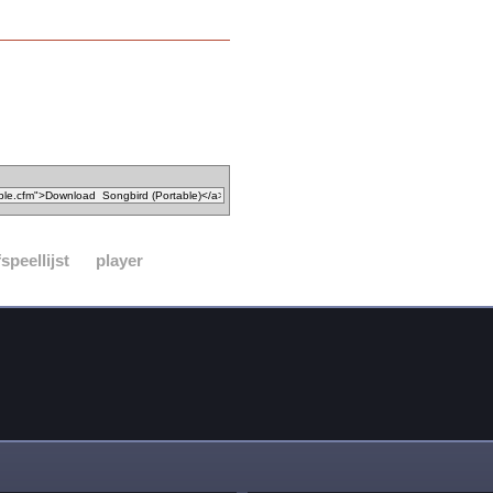
fspeellijst
player