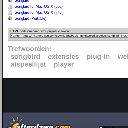
Songbird
Songbird for Mac OS X (ppc)
Songbird for Mac OS X (intel)
Songbird (Portable)
HTML code om naar deze pagina te linken:
Trefwoorden:
songbird
extensies
plug-in
we
afspeellijst
player