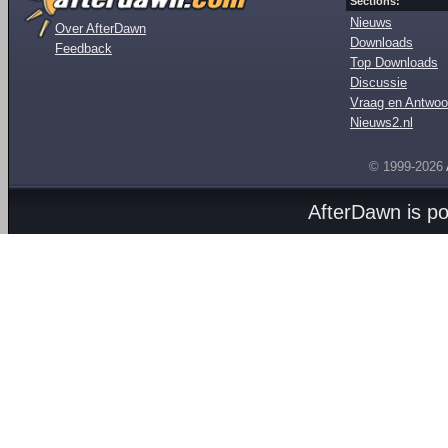
Sections:
Nieuws
Over AfterDawn
Downloads
Feedback
Top Downloads
Discussie
Vraag en Antwoo
Nieuws2.nl
© 1999-2026
AfterDawn is p