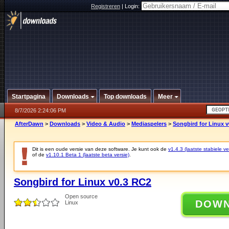
Registreren
|
Login:
Startpagina
Downloads
Top downloads
Meer
8/7/2026 2:24:06 PM
AfterDawn
>
Downloads
>
Video & Audio
>
Mediaspelers
>
Songbird for Linux 
Dit is een oude versie van deze software. Je kunt ook de
v1.4.3 (laatste stabiele ve
of de
v1.10.1 Beta 1 (laatste beta versie)
.
Songbird for Linux v0.3 RC2
Open source
DOW
Linux