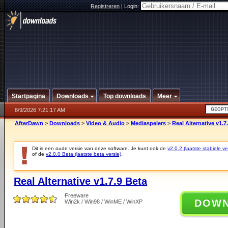
Registreren
|
Login:
Startpagina
Downloads
Top downloads
Meer
8/9/2026 7:21:17 AM
AfterDawn
>
Downloads
>
Video & Audio
>
Mediaspelers
>
Real Alternative v1.7
Dit is een oude versie van deze software. Je kunt ook de
v2.0.2 (laatste stabiele ve
of de
v2.0.0 Beta (laatste beta versie)
.
Real Alternative v1.7.9 Beta
Freeware
DOW
Win2k / Win98 / WinME / WinXP