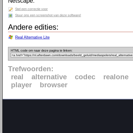
Netscape.
Stel een correctie voor
Stuur ons een screenshot van deze software!
Andere edities:
Real Alternative Lite
HTML code om naar deze pagina te linken:
Trefwoorden:
real
alternative
codec
realone
player
browser