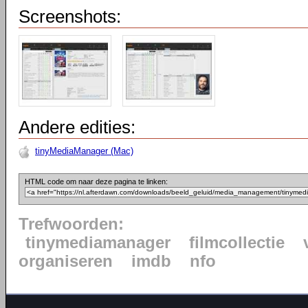
Screenshots:
Andere edities:
tinyMediaManager (Mac)
HTML code om naar deze pagina te linken:
Trefwoorden:
tinymediamanager
filmcollectie
organiseren
imdb
nfo