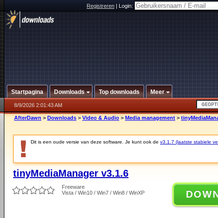
Registreren
|
Login:
Startpagina
Downloads
Top downloads
Meer
8/9/2026 2:01:43 AM
AfterDawn
>
Downloads
>
Video & Audio
>
Media management
>
tinyMediaMana
Dit is een oude versie van deze software. Je kunt ook de
v3.1.7 (laatste stabiele ve
tinyMediaManager v3.1.6
Freeware
DOW
Vista / Win10 / Win7 / Win8 / WinXP