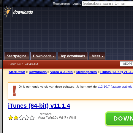
Registreren
|
Login:
Startpagina
Downloads
Top downloads
Meer
8/8/2026 1:24:40 AM
AfterDawn
>
Downloads
>
Video & Audio
>
Mediaspelers
>
iTunes (64-bit) v11.1.
Dit is een oude versie van deze software. Je kunt ook de
v12.10.7 (laatste stabiele
iTunes (64-bit) v11.1.4
Freeware
DOW
Vista / Win10 / Win7 / Win8