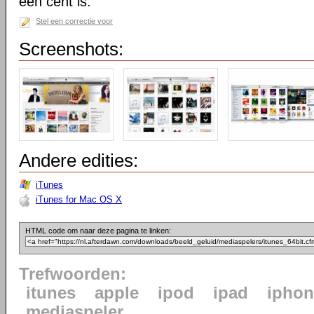
een cent is.
Stel een correctie voor
Screenshots:
Andere edities:
iTunes
iTunes for Mac OS X
HTML code om naar deze pagina te linken:
Trefwoorden:
itunes
apple
ipod
ipad
iphon
mediaspeler