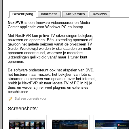
Beschrijving
Informatie
Alle versies
Reviews
NextPVR
is een freeware videorecorder en Media
Center applicatie voor Windows PC en laptop.
Met NextPVR kun je live TV uitzendingen bekijken,
pauzeren en opnemen. Eén uitzending opnemen of
gewoon het gehele seizoen vanaf de on-screen TV
Guide. Wereldwijd worden tv-standaarden en multi-
opnamen ondersteund, waarmee je meerdere
uitzendingen gelijktijdig vanaf maar 1 tuner kunt
opnemen.
De software ondersteunt ook het afspelen van DVD,
het luisteren naar muziek, het bekijken van foto s,
streamen en beheren van opnames over het internet,
breidt je NextPVR uit naar iedere TV of PC in bij je
thuis en verder zijn er veel plug-ins en extensies
beschikbaar.
Stel een correctie voor
Screenshots: