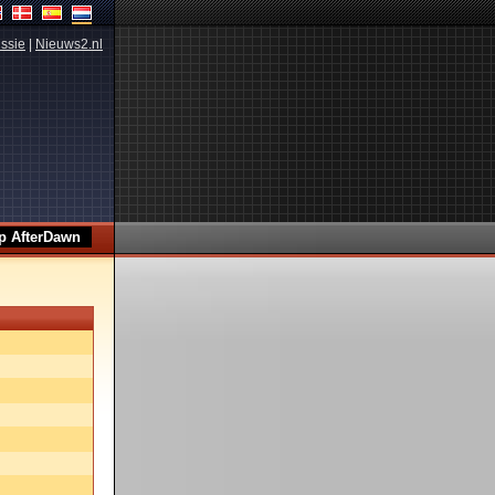
ssie
|
Nieuws2.nl