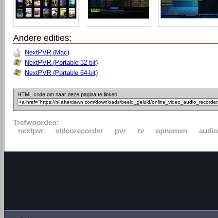
Andere edities:
NextPVR (Mac)
NextPVR (Portable 32-bit)
NextPVR (Portable 64-bit)
HTML code om naar deze pagina te linken:
Trefwoorden:
nextpvr
videorecorder
pvr
tv
opnemen
audio