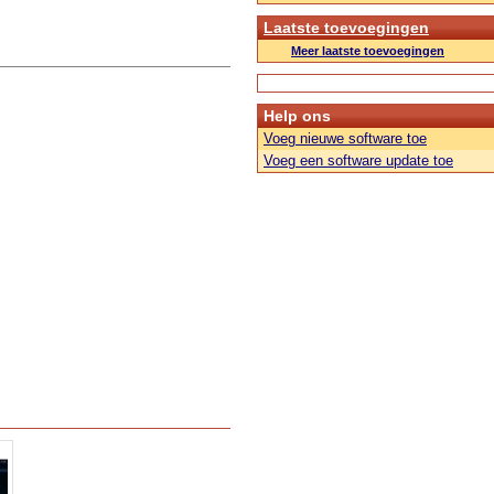
Laatste toevoegingen
Meer laatste toevoegingen
Help ons
Voeg nieuwe software toe
Voeg een software update toe