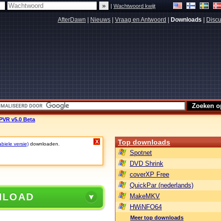
|
Wachtwoord kwijt
AfterDawn
|
Nieuws
|
Vraag en Antwoord
|
Downloads
|
Discu
PVR v5.0 Beta
Top downloads
X
biele versie)
downloaden.
Spotnet
DVD Shrink
coverXP Free
QuickPar (nederlands)
NLOAD
MakeMKV
HWiNFO64
Meer top downloads