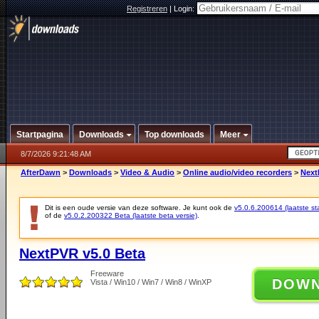
Registreren
|
Login:
Startpagina
Downloads
Top downloads
Meer
8/7/2026 9:21:48 AM
AfterDawn
>
Downloads
>
Video & Audio
>
Online audio/video recorders
>
Next
Dit is een oude versie van deze software. Je kunt ook de
v5.0.6.200614 (laatste sta
of de
v5.0.2.200322 Beta (laatste beta versie)
.
NextPVR v5.0 Beta
Freeware
DOW
Vista / Win10 / Win7 / Win8 / WinXP