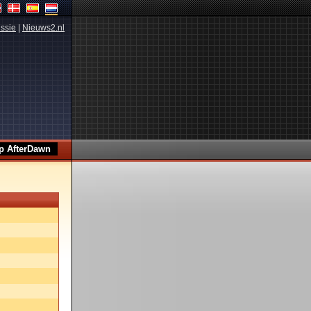
ssie
|
Nieuws2.nl