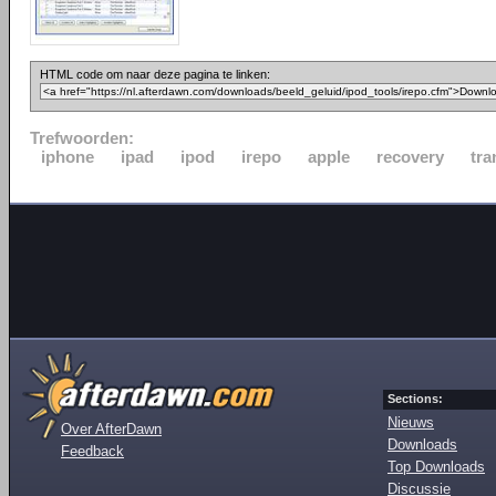
HTML code om naar deze pagina te linken:
Trefwoorden:
iphone
ipad
ipod
irepo
apple
recovery
tra
Sections:
Nieuws
Over AfterDawn
Downloads
Feedback
Top Downloads
Discussie