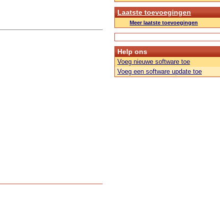
Laatste toevoegingen
Meer laatste toevoegingen
Help ons
Voeg nieuwe software toe
Voeg een software update toe