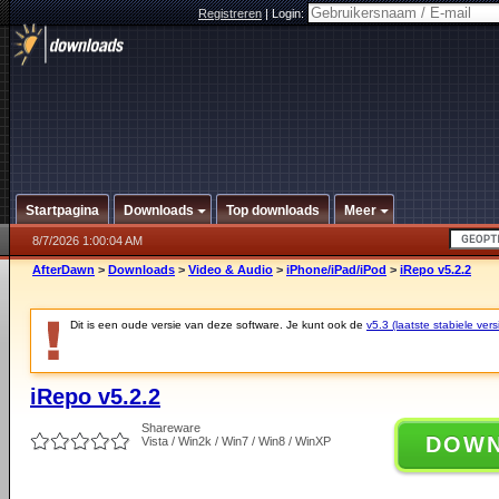
Registreren
|
Login:
Startpagina
Downloads
Top downloads
Meer
8/7/2026 1:00:04 AM
AfterDawn
>
Downloads
>
Video & Audio
>
iPhone/iPad/iPod
>
iRepo v5.2.2
Dit is een oude versie van deze software. Je kunt ook de
v5.3 (laatste stabiele vers
iRepo v5.2.2
Shareware
DOW
Vista / Win2k / Win7 / Win8 / WinXP