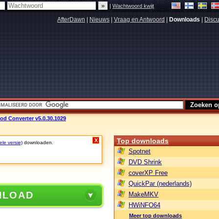
|
Wachtwoord kwijt
AfterDawn
|
Nieuws
|
Vraag en Antwoord
|
Downloads
|
Discu
Pod Converter v5.0.30.1029
Top downloads
X
ele versie)
downloaden.
Spotnet
DVD Shrink
coverXP Free
QuickPar (nederlands)
NLOAD
MakeMKV
HWiNFO64
Meer top downloads