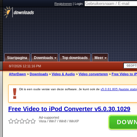
Registreren
|
Login:
Startpagina
Downloads
Top downloads
Meer
8/7/2026 12:11:16 PM
AfterDawn
>
Downloads
>
Video & Audio
>
Video converteren
>
Free Video to i
Dit is een oude versie van deze software. Je kunt ook de
v5.0.61.805 (laatste stabi
Free Video to iPod Converter v5.0.30.1029
Ad-supported
DOW
Vista / Win7 / Win8 / WinXP