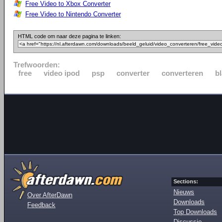
Free Video to Xbox Converter
Free Video to Nintendo Converter
HTML code om naar deze pagina te linken:
Trefwoorden:
free
video ipod
psp
converter
converteren
b
Sections:
Nieuws
Over AfterDawn
Downloads
Feedback
Top Downloads
Discussie