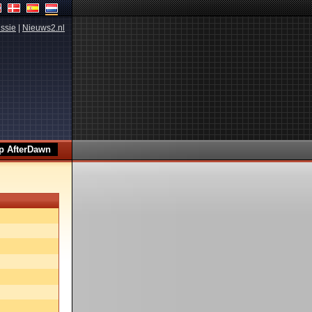
ssie
|
Nieuws2.nl