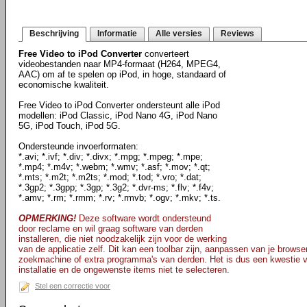
Beschrijving
Informatie
Alle versies
Reviews
Free Video to iPod Converter
converteert
videobestanden naar MP4-formaat (H264, MPEG4,
AAC) om af te spelen op iPod, in hoge, standaard of
economische kwaliteit.
Free Video to iPod Converter ondersteunt alle iPod
modellen: iPod Classic, iPod Nano 4G, iPod Nano
5G, iPod Touch, iPod 5G.
Ondersteunde invoerformaten:
*.avi; *.ivf; *.div; *.divx; *.mpg; *.mpeg; *.mpe;
*.mp4; *.m4v; *.webm; *.wmv; *.asf; *.mov; *.qt;
*.mts; *.m2t; *.m2ts; *.mod; *.tod; *.vro; *.dat;
*.3gp2; *.3gpp; *.3gp; *.3g2; *.dvr-ms; *.flv; *.f4v;
*.amv; *.rm; *.rmm; *.rv; *.rmvb; *.ogv; *.mkv; *.ts.
OPMERKING!
Deze software wordt ondersteund
door reclame en wil graag software van derden
installeren, die niet noodzakelijk zijn voor de werking
van de applicatie zelf. Dit kan een toolbar zijn, aanpassen van je browse
zoekmachine of extra programma's van derden. Het is dus een kwestie v
installatie en de ongewenste items niet te selecteren.
Stel een correctie voor