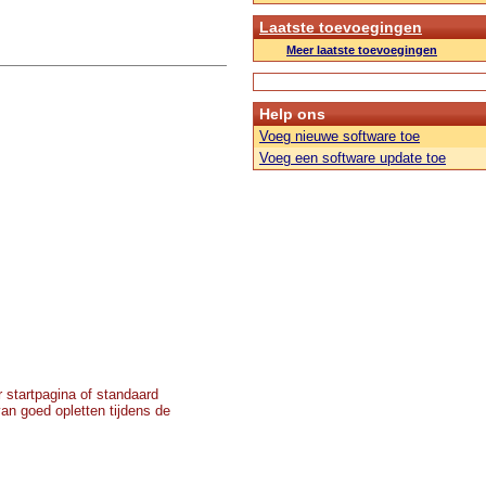
Laatste toevoegingen
Meer laatste toevoegingen
Help ons
Voeg nieuwe software toe
Voeg een software update toe
r startpagina of standaard
an goed opletten tijdens de