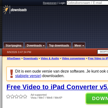
Registreren
|
Login:
Startpagina
Downloads
Top downloads
Meer
8/9/2026 3:47:34 PM
AfterDawn
>
Downloads
>
Video & Audio
>
Video converteren
>
Free Video to i
Dit is een oude versie van deze software. Je kunt ook
stabiele versie)
downloaden.
Free Video to iPad Converter v5
Ad-supported
DOW
Vista / Win7 / Win8 / WinXP