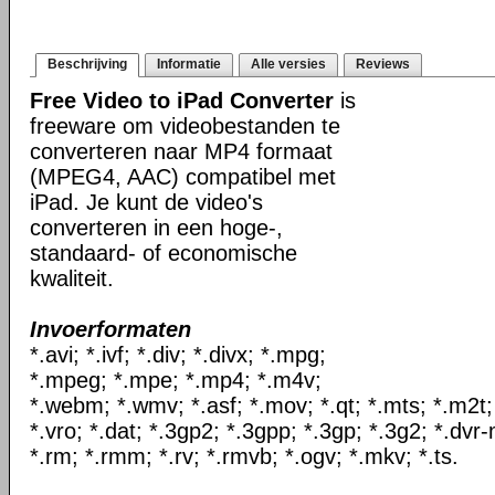
Beschrijving
Informatie
Alle versies
Reviews
Free Video to iPad Converter
is
freeware om videobestanden te
converteren naar MP4 formaat
(MPEG4, AAC) compatibel met
iPad. Je kunt de video's
converteren in een hoge-,
standaard- of economische
kwaliteit.
Invoerformaten
*.avi; *.ivf; *.div; *.divx; *.mpg;
*.mpeg; *.mpe; *.mp4; *.m4v;
*.webm; *.wmv; *.asf; *.mov; *.qt; *.mts; *.m2t;
*.vro; *.dat; *.3gp2; *.3gpp; *.3gp; *.3g2; *.dvr-
*.rm; *.rmm; *.rv; *.rmvb; *.ogv; *.mkv; *.ts.