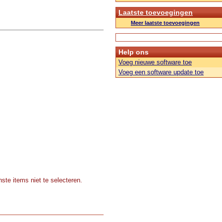
Laatste toevoegingen
Meer laatste toevoegingen
Help ons
Voeg nieuwe software toe
Voeg een software update toe
ste items niet te selecteren.