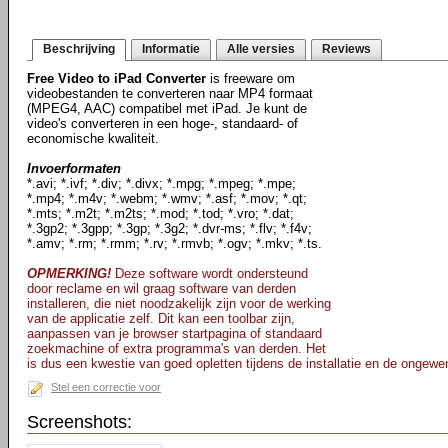
Beschrijving
Informatie
Alle versies
Reviews
Free Video to iPad Converter
is freeware om
videobestanden te converteren naar MP4 formaat
(MPEG4, AAC) compatibel met iPad. Je kunt de
video's converteren in een hoge-, standaard- of
economische kwaliteit.
Invoerformaten
*.avi; *.ivf; *.div; *.divx; *.mpg; *.mpeg; *.mpe;
*.mp4; *.m4v; *.webm; *.wmv; *.asf; *.mov; *.qt;
*.mts; *.m2t; *.m2ts; *.mod; *.tod; *.vro; *.dat;
*.3gp2; *.3gpp; *.3gp; *.3g2; *.dvr-ms; *.flv; *.f4v;
*.amv; *.rm; *.rmm; *.rv; *.rmvb; *.ogv; *.mkv; *.ts.
OPMERKING!
Deze software wordt ondersteund
door reclame en wil graag software van derden
installeren, die niet noodzakelijk zijn voor de werking
van de applicatie zelf. Dit kan een toolbar zijn,
aanpassen van je browser startpagina of standaard
zoekmachine of extra programma's van derden. Het
is dus een kwestie van goed opletten tijdens de installatie en de ongewen
Stel een correctie voor
Screenshots: