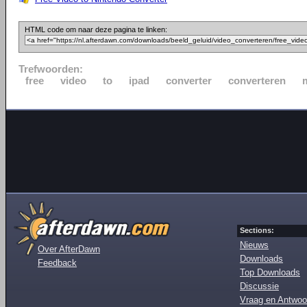
HTML code om naar deze pagina te linken:
Trefwoorden:
free
video
to
ipad
converter
converteren
Sections:
Nieuws
Over AfterDawn
Downloads
Feedback
Top Downloads
Discussie
Vraag en Antwoo