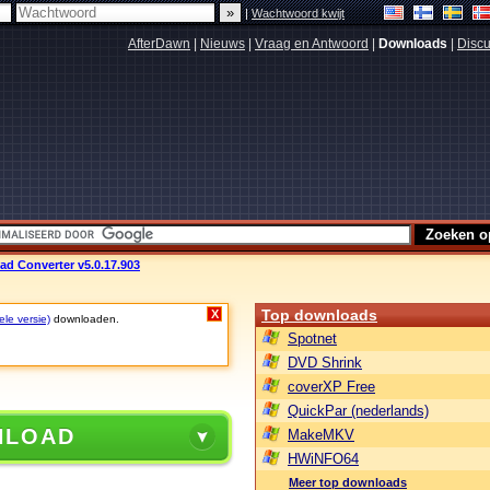
|
Wachtwoord kwijt
AfterDawn
|
Nieuws
|
Vraag en Antwoord
|
Downloads
|
Discu
Pad Converter v5.0.17.903
Top downloads
X
ele versie)
downloaden.
Spotnet
DVD Shrink
coverXP Free
QuickPar (nederlands)
NLOAD
MakeMKV
HWiNFO64
Meer top downloads