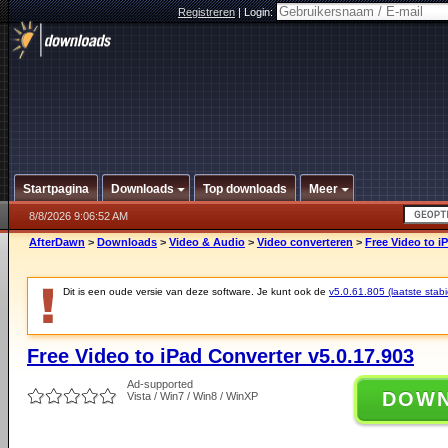
Registreren
|
Login:
Startpagina
Downloads
Top downloads
Meer
8/8/2026 9:06:52 AM
AfterDawn
>
Downloads
>
Video & Audio
>
Video converteren
>
Free Video to i
Dit is een oude versie van deze software. Je kunt ook de
v5.0.61.805 (laatste stabi
Free Video to iPad Converter v5.0.17.903
Ad-supported
DOW
Vista / Win7 / Win8 / WinXP