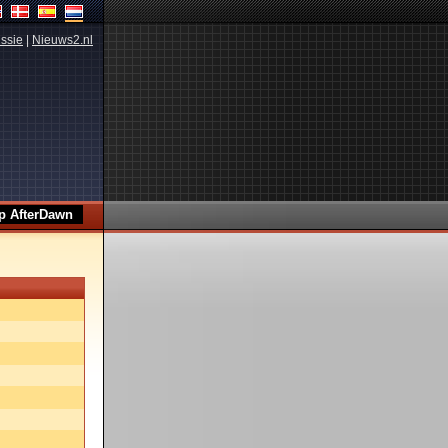
ssie
|
Nieuws2.nl