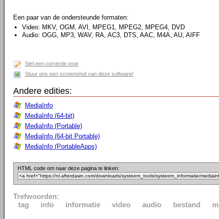
Een paar van de ondersteunde formaten:
Video: MKV, OGM, AVI, MPEG1, MPEG2, MPEG4, DVD
Audio: OGG, MP3, WAV, RA, AC3, DTS, AAC, M4A, AU, AIFF
Stel een correctie voor
Stuur ons een screenshot van deze software!
Andere edities:
MediaInfo
MediaInfo (64-bit)
MediaInfo (Portable)
MediaInfo (64-bit Portable)
MediaInfo (PortableApps)
HTML code om naar deze pagina te linken:
Trefwoorden:
tag
info
informatie
video
audio
bestand
m