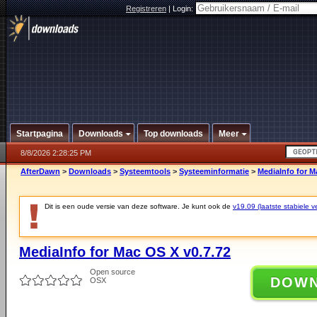
Registreren
|
Login:
Startpagina
Downloads
Top downloads
Meer
8/8/2026 2:28:25 PM
AfterDawn
>
Downloads
>
Systeemtools
>
Systeeminformatie
>
MediaInfo for M
Dit is een oude versie van deze software. Je kunt ook de
v19.09 (laatste stabiele ve
MediaInfo for Mac OS X v0.7.72
Open source
DOW
OSX