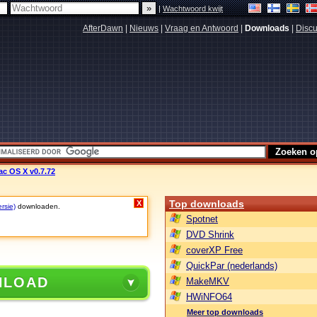
|
Wachtwoord kwijt
AfterDawn
|
Nieuws
|
Vraag en Antwoord
|
Downloads
|
Discu
ac OS X v0.7.72
Top downloads
X
rsie)
downloaden.
Spotnet
DVD Shrink
coverXP Free
QuickPar (nederlands)
NLOAD
MakeMKV
HWiNFO64
Meer top downloads