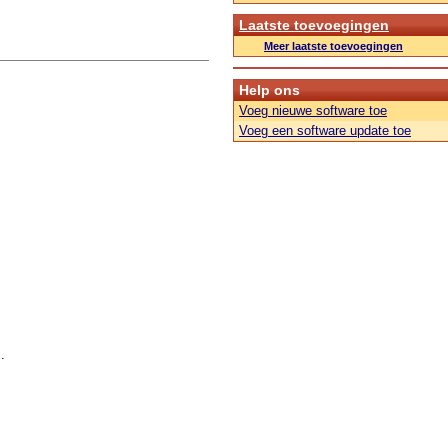
Laatste toevoegingen
Meer laatste toevoegingen
Help ons
Voeg nieuwe software toe
Voeg een software update toe
.