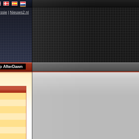
ssie
|
Nieuws2.nl