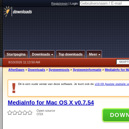
Registreren
|
Login:
Startpagina
Downloads
Top downloads
Meer
8/10/2026 11:13:50 AM
AfterDawn
>
Downloads
>
Systeemtools
>
Systeeminformatie
>
MediaInfo for M
Dit is een oude versie van deze software. Je kunt ook de
v19.09 (laatste stabiele ve
MediaInfo for Mac OS X v0.7.54
Open source
DOW
OSX