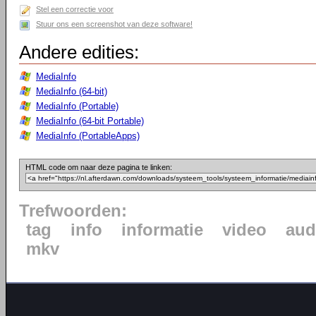
Stel een correctie voor
Stuur ons een screenshot van deze software!
Andere edities:
MediaInfo
MediaInfo (64-bit)
MediaInfo (Portable)
MediaInfo (64-bit Portable)
MediaInfo (PortableApps)
HTML code om naar deze pagina te linken:
Trefwoorden:
tag
info
informatie
video
aud
mkv