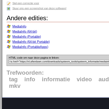
Stel een correctie voor
Stuur ons een screenshot van deze software!
Andere edities:
MediaInfo
MediaInfo (64-bit)
MediaInfo (Portable)
MediaInfo (64-bit Portable)
MediaInfo (PortableApps)
HTML code om naar deze pagina te linken:
Trefwoorden:
tag
info
informatie
video
aud
mkv