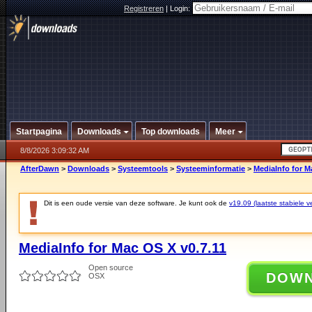
Registreren
|
Login:
Startpagina
Downloads
Top downloads
Meer
8/8/2026 3:09:32 AM
AfterDawn
>
Downloads
>
Systeemtools
>
Systeeminformatie
>
MediaInfo for M
Dit is een oude versie van deze software. Je kunt ook de
v19.09 (laatste stabiele ve
MediaInfo for Mac OS X v0.7.11
Open source
DOW
OSX