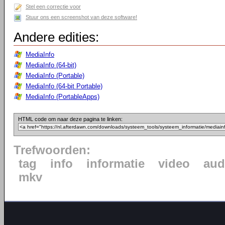
Stel een correctie voor
Stuur ons een screenshot van deze software!
Andere edities:
MediaInfo
MediaInfo (64-bit)
MediaInfo (Portable)
MediaInfo (64-bit Portable)
MediaInfo (PortableApps)
HTML code om naar deze pagina te linken:
Trefwoorden:
tag
info
informatie
video
aud
mkv