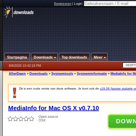
Registreren
|
Login:
Startpagina
Downloads
Top downloads
Meer
8/8/2026 10:42:18 PM
AfterDawn
>
Downloads
>
Systeemtools
>
Systeeminformatie
>
MediaInfo for M
Dit is een oude versie van deze software. Je kunt ook de
v19.09 (laatste stabiele ve
MediaInfo for Mac OS X v0.7.10
Open source
DOW
OSX