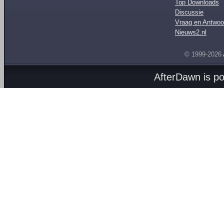
Top Downloads
Discussie
Vraag en Antwoo
Nieuws2.nl
© 1999-2026
AfterDawn is p