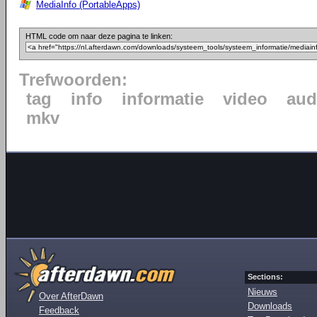
MediaInfo (PortableApps)
HTML code om naar deze pagina te linken:
Trefwoorden:
tag
info
informatie
video
aud
mkv
Sections:
Nieuws
Over AfterDawn
Downloads
Feedback