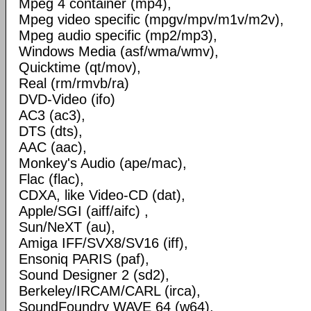
Mpeg 4 container (mp4),
Mpeg video specific (mpgv/mpv/m1v/m2v),
Mpeg audio specific (mp2/mp3),
Windows Media (asf/wma/wmv),
Quicktime (qt/mov),
Real (rm/rmvb/ra)
DVD-Video (ifo)
AC3 (ac3),
DTS (dts),
AAC (aac),
Monkey's Audio (ape/mac),
Flac (flac),
CDXA, like Video-CD (dat),
Apple/SGI (aiff/aifc) ,
Sun/NeXT (au),
Amiga IFF/SVX8/SV16 (iff),
Ensoniq PARIS (paf),
Sound Designer 2 (sd2),
Berkeley/IRCAM/CARL (irca),
SoundFoundry WAVE 64 (w64),