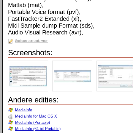
Matlab (mat),
Portable Voice format (pvf),
FastTracker2 Extanded (xi),
Midi Sample dump Format (sds),
Audio Visual Research (avr),
Stel een correctie voor
Screenshots:
Andere edities:
MediaInfo
MediaInfo for Mac OS X
MediaInfo (Portable)
MediaInfo (64-bit Portable)