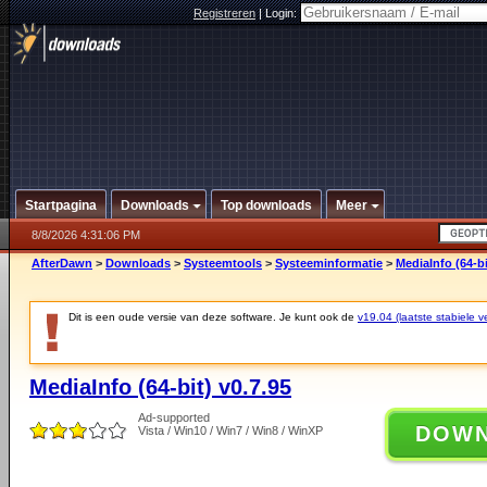
Registreren
|
Login:
Startpagina
Downloads
Top downloads
Meer
8/8/2026 4:31:06 PM
AfterDawn
>
Downloads
>
Systeemtools
>
Systeeminformatie
>
MediaInfo (64-bi
Dit is een oude versie van deze software. Je kunt ook de
v19.04 (laatste stabiele ve
MediaInfo (64-bit) v0.7.95
Ad-supported
DOW
Vista / Win10 / Win7 / Win8 / WinXP