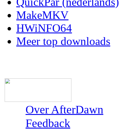
QuickPar (nederlands)
MakeMKV
HWiNFO64
Meer top downloads
Over AfterDawn
Feedback