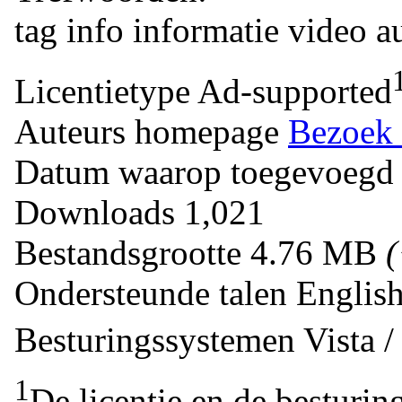
tag
info
informatie
video
a
Licentietype
Ad-supported
Auteurs homepage
Bezoek 
Datum waarop toegevoegd
Downloads
1,021
Bestandsgrootte
4.76 MB
Ondersteunde talen
Englis
Besturingssystemen
Vista 
1
De licentie en de besturin