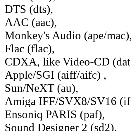
DTS (dts),
AAC (aac),
Monkey's Audio (ape/mac)
Flac (flac),
CDXA, like Video-CD (dat
Apple/SGI (aiff/aifc) ,
Sun/NeXT (au),
Amiga IFF/SVX8/SV16 (iff
Ensoniq PARIS (paf),
Sound Designer 2 (sd2),