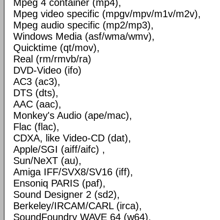
Mpeg 4 container (mp4),
Mpeg video specific (mpgv/mpv/m1v/m2v),
Mpeg audio specific (mp2/mp3),
Windows Media (asf/wma/wmv),
Quicktime (qt/mov),
Real (rm/rmvb/ra)
DVD-Video (ifo)
AC3 (ac3),
DTS (dts),
AAC (aac),
Monkey's Audio (ape/mac),
Flac (flac),
CDXA, like Video-CD (dat),
Apple/SGI (aiff/aifc) ,
Sun/NeXT (au),
Amiga IFF/SVX8/SV16 (iff),
Ensoniq PARIS (paf),
Sound Designer 2 (sd2),
Berkeley/IRCAM/CARL (irca),
SoundFoundry WAVE 64 (w64),