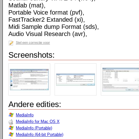
Matlab (mat),
Portable Voice format (pvf),
FastTracker2 Extanded (xi),
Midi Sample dump Format (sds),
Audio Visual Research (avr),
Stel een correctie voor
Screenshots:
Andere edities:
MediaInfo
MediaInfo for Mac OS X
MediaInfo (Portable)
MediaInfo (64-bit Portable)