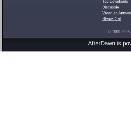
Top Downloads
Discussie
Vraag en Antwoo
Nieuws2.nl
© 1999-2026
AfterDawn is p