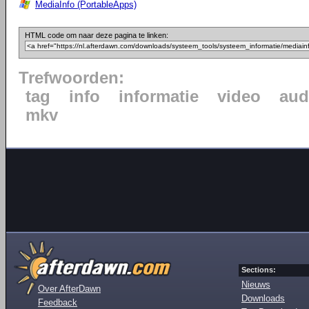
MediaInfo (PortableApps)
HTML code om naar deze pagina te linken:
Trefwoorden:
tag
info
informatie
video
aud
mkv
Sections:
Nieuws
Over AfterDawn
Downloads
Feedback