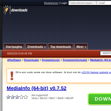
Registreren
|
Login:
Startpagina
Downloads
Top downloads
Meer
8/8/2026 8:04:45 PM
AfterDawn
>
Downloads
>
Systeemtools
>
Systeeminformatie
>
MediaInfo (64-bi
Dit is een oude versie van deze software. Je kunt ook de
v19.04 (laatste stabiele ve
MediaInfo (64-bit) v0.7.52
Ad-supported
DOW
Vista / Win10 / Win7 / Win8 / WinXP