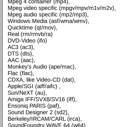
Mpeg 4 container (mp4),
Mpeg video specific (mpgv/mpv/m1v/m2v),
Mpeg audio specific (mp2/mp3),
Windows Media (asf/wma/wmv),
Quicktime (qt/mov),
Real (rm/rmvb/ra)
DVD-Video (ifo)
AC3 (ac3),
DTS (dts),
AAC (aac),
Monkey's Audio (ape/mac),
Flac (flac),
CDXA, like Video-CD (dat),
Apple/SGI (aiff/aifc) ,
Sun/NeXT (au),
Amiga IFF/SVX8/SV16 (iff),
Ensoniq PARIS (paf),
Sound Designer 2 (sd2),
Berkeley/IRCAM/CARL (irca),
SoundFoundry WAVE 64 (w64),