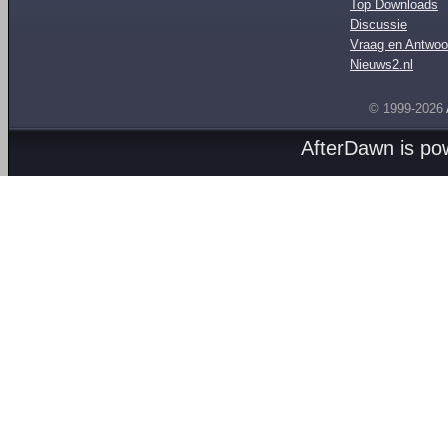
Top Downloads
Discussie
Vraag en Antwoo
Nieuws2.nl
© 1999-2026
AfterDawn is p