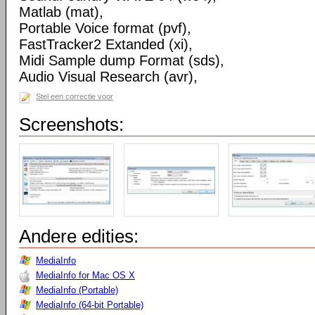
Matlab (mat),
Portable Voice format (pvf),
FastTracker2 Extanded (xi),
Midi Sample dump Format (sds),
Audio Visual Research (avr),
Stel een correctie voor
Screenshots:
Andere edities:
MediaInfo
MediaInfo for Mac OS X
MediaInfo (Portable)
MediaInfo (64-bit Portable)