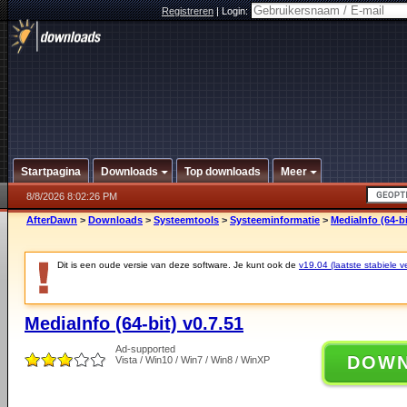
Registreren
|
Login:
Startpagina
Downloads
Top downloads
Meer
8/8/2026 8:02:26 PM
AfterDawn
>
Downloads
>
Systeemtools
>
Systeeminformatie
>
MediaInfo (64-bi
Dit is een oude versie van deze software. Je kunt ook de
v19.04 (laatste stabiele ve
MediaInfo (64-bit) v0.7.51
Ad-supported
DOW
Vista / Win10 / Win7 / Win8 / WinXP