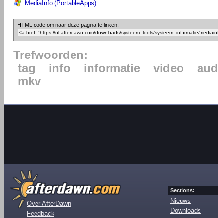
MediaInfo (PortableApps)
HTML code om naar deze pagina te linken:
Trefwoorden:
tag
info
informatie
video
aud
mkv
Sections:
Nieuws
Over AfterDawn
Downloads
Feedback