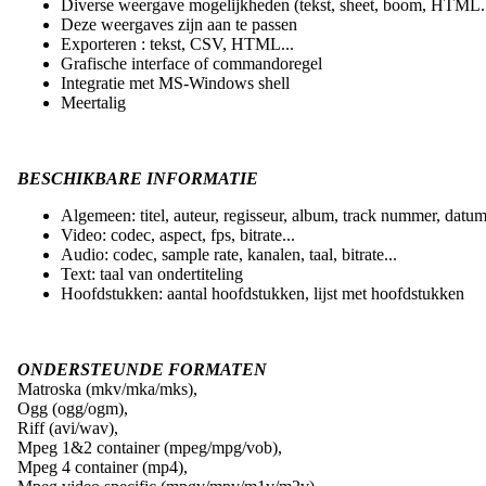
Diverse weergave mogelijkheden (tekst, sheet, boom, HTML..
Deze weergaves zijn aan te passen
Exporteren : tekst, CSV, HTML...
Grafische interface of commandoregel
Integratie met MS-Windows shell
Meertalig
BESCHIKBARE INFORMATIE
Algemeen: titel, auteur, regisseur, album, track nummer, datum,
Video: codec, aspect, fps, bitrate...
Audio: codec, sample rate, kanalen, taal, bitrate...
Text: taal van ondertiteling
Hoofdstukken: aantal hoofdstukken, lijst met hoofdstukken
ONDERSTEUNDE FORMATEN
Matroska (mkv/mka/mks),
Ogg (ogg/ogm),
Riff (avi/wav),
Mpeg 1&2 container (mpeg/mpg/vob),
Mpeg 4 container (mp4),