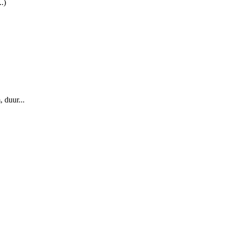
.)
 duur...