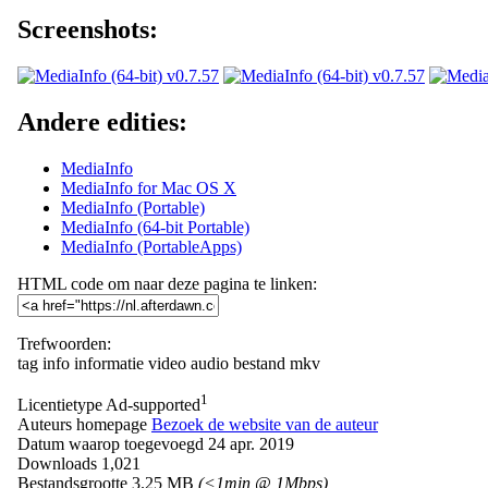
Screenshots:
Andere edities:
MediaInfo
MediaInfo for Mac OS X
MediaInfo (Portable)
MediaInfo (64-bit Portable)
MediaInfo (PortableApps)
HTML code om naar deze pagina te linken:
Trefwoorden:
tag
info
informatie
video
audio
bestand
mkv
1
Licentietype
Ad-supported
Auteurs homepage
Bezoek de website van de auteur
Datum waarop toegevoegd
24 apr. 2019
Downloads
1,021
Bestandsgrootte
3.25 MB
(<1min @ 1Mbps)