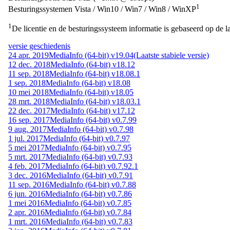
1
Besturingssystemen
Vista / Win10 / Win7 / Win8 / WinXP
1
De licentie en de besturingssysteem informatie is gebaseerd op de la
versie geschiedenis
24 apr. 2019
MediaInfo (64-bit) v19.04
(Laatste stabiele versie)
12 dec. 2018
MediaInfo (64-bit) v18.12
11 sep. 2018
MediaInfo (64-bit) v18.08.1
1 sep. 2018
MediaInfo (64-bit) v18.08
10 mei 2018
MediaInfo (64-bit) v18.05
28 mrt. 2018
MediaInfo (64-bit) v18.03.1
22 dec. 2017
MediaInfo (64-bit) v17.12
16 sep. 2017
MediaInfo (64-bit) v0.7.99
9 aug. 2017
MediaInfo (64-bit) v0.7.98
1 jul. 2017
MediaInfo (64-bit) v0.7.97
5 mei 2017
MediaInfo (64-bit) v0.7.95
5 mrt. 2017
MediaInfo (64-bit) v0.7.93
4 feb. 2017
MediaInfo (64-bit) v0.7.92.1
3 dec. 2016
MediaInfo (64-bit) v0.7.91
11 sep. 2016
MediaInfo (64-bit) v0.7.88
6 jun. 2016
MediaInfo (64-bit) v0.7.86
1 mei 2016
MediaInfo (64-bit) v0.7.85
2 apr. 2016
MediaInfo (64-bit) v0.7.84
1 mrt. 2016
MediaInfo (64-bit) v0.7.83