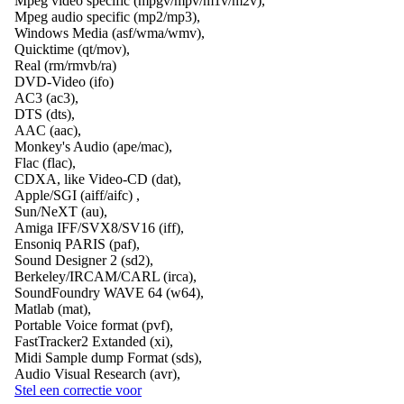
Mpeg video specific (mpgv/mpv/m1v/m2v),
Mpeg audio specific (mp2/mp3),
Windows Media (asf/wma/wmv),
Quicktime (qt/mov),
Real (rm/rmvb/ra)
DVD-Video (ifo)
AC3 (ac3),
DTS (dts),
AAC (aac),
Monkey's Audio (ape/mac),
Flac (flac),
CDXA, like Video-CD (dat),
Apple/SGI (aiff/aifc) ,
Sun/NeXT (au),
Amiga IFF/SVX8/SV16 (iff),
Ensoniq PARIS (paf),
Sound Designer 2 (sd2),
Berkeley/IRCAM/CARL (irca),
SoundFoundry WAVE 64 (w64),
Matlab (mat),
Portable Voice format (pvf),
FastTracker2 Extanded (xi),
Midi Sample dump Format (sds),
Audio Visual Research (avr),
Stel een correctie voor