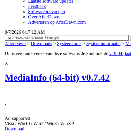
Laatste software updates
Feedback
Software toevoegen
Over AfterDawn
Adverteren op AfterDawn.com
8/7/2026 6:17:12 AM
AfterDawn
>
Downloads
>
Systeemtools
>
Systeeminformatie
>
Me
Dit is een oude versie van deze software. Je kunt ook de
v19.04 (laat
X
MediaInfo (64-bit) v0.7.42
Ad-supported
Vista / Win10 / Win7 / Win8 / WinXP
Download