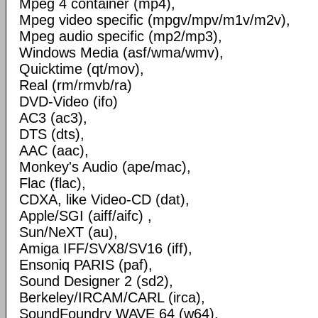
Mpeg 4 container (mp4),
Mpeg video specific (mpgv/mpv/m1v/m2v),
Mpeg audio specific (mp2/mp3),
Windows Media (asf/wma/wmv),
Quicktime (qt/mov),
Real (rm/rmvb/ra)
DVD-Video (ifo)
AC3 (ac3),
DTS (dts),
AAC (aac),
Monkey's Audio (ape/mac),
Flac (flac),
CDXA, like Video-CD (dat),
Apple/SGI (aiff/aifc) ,
Sun/NeXT (au),
Amiga IFF/SVX8/SV16 (iff),
Ensoniq PARIS (paf),
Sound Designer 2 (sd2),
Berkeley/IRCAM/CARL (irca),
SoundFoundry WAVE 64 (w64),