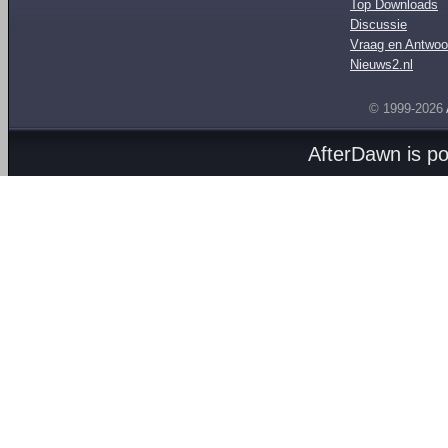
Top Downloads
Discussie
Vraag en Antwoo
Nieuws2.nl
© 1999-2026
AfterDawn is p