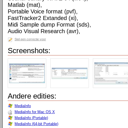
Matlab (mat),
Portable Voice format (pvf),
FastTracker2 Extanded (xi),
Midi Sample dump Format (sds),
Audio Visual Research (avr),
Stel een correctie voor
Screenshots:
Andere edities:
MediaInfo
MediaInfo for Mac OS X
MediaInfo (Portable)
MediaInfo (64-bit Portable)