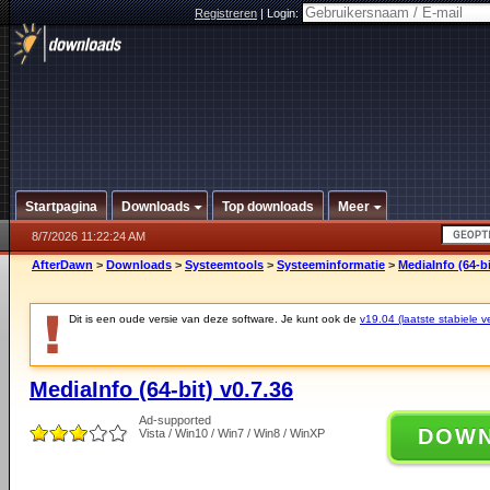
Registreren
|
Login:
Startpagina
Downloads
Top downloads
Meer
8/7/2026 11:22:24 AM
AfterDawn
>
Downloads
>
Systeemtools
>
Systeeminformatie
>
MediaInfo (64-bi
Dit is een oude versie van deze software. Je kunt ook de
v19.04 (laatste stabiele ve
MediaInfo (64-bit) v0.7.36
Ad-supported
DOW
Vista / Win10 / Win7 / Win8 / WinXP