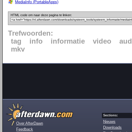
MediaInfo (PortableApps)
HTML code om naar deze pagina te linken:
Trefwoorden:
tag
info
informatie
video
aud
mkv
Sections:
Nieuws
Over AfterDawn
Downloads
Feedback