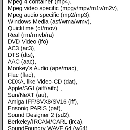
Mpeg 4 container (mp4),
Mpeg video specific (mpgv/mpv/m1v/m2v),
Mpeg audio specific (mp2/mp3),
Windows Media (asf/wma/wmv),
Quicktime (qt/mov),
Real (rm/rmvb/ra)
DVD-Video (ifo)
AC3 (ac3),
DTS (dts),
AAC (aac),
Monkey's Audio (ape/mac),
Flac (flac),
CDXA, like Video-CD (dat),
Apple/SGI (aiff/aifc) ,
Sun/NeXT (au),
Amiga IFF/SVX8/SV16 (iff),
Ensoniq PARIS (paf),
Sound Designer 2 (sd2),
Berkeley/IRCAM/CARL (irca),
SoundFoundry WAVE 64 (w64),