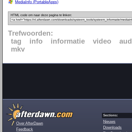
MediaInfo (PortableApps)
HTML code om naar deze pagina te linken:
Trefwoorden:
tag
info
informatie
video
aud
mkv
Sections:
Nieuws
Over AfterDawn
Downloads
Feedback