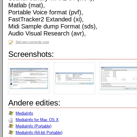
Matlab (mat),
Portable Voice format (pvf),
FastTracker2 Extanded (xi),
Midi Sample dump Format (sds),
Audio Visual Research (avr),
Stel een correctie voor
Screenshots:
Andere edities:
MediaInfo
MediaInfo for Mac OS X
MediaInfo (Portable)
MediaInfo (64-bit Portable)