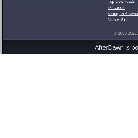
Top Downloads
Discussie
Vraag en Antwoo
Nieuws2.nl
© 1999-2026
AfterDawn is p