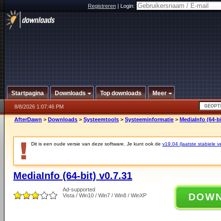
Registreren
|
Login:
Startpagina
Downloads
Top downloads
Meer
8/8/2026 1:07:46 PM
AfterDawn
>
Downloads
>
Systeemtools
>
Systeeminformatie
>
MediaInfo (64-bi
Dit is een oude versie van deze software. Je kunt ook de
v19.04 (laatste stabiele ve
MediaInfo (64-bit) v0.7.31
Ad-supported
DOW
Vista / Win10 / Win7 / Win8 / WinXP