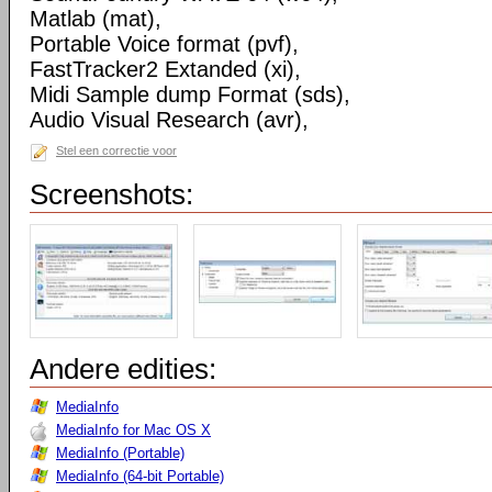
Matlab (mat),
Portable Voice format (pvf),
FastTracker2 Extanded (xi),
Midi Sample dump Format (sds),
Audio Visual Research (avr),
Stel een correctie voor
Screenshots:
Andere edities:
MediaInfo
MediaInfo for Mac OS X
MediaInfo (Portable)
MediaInfo (64-bit Portable)