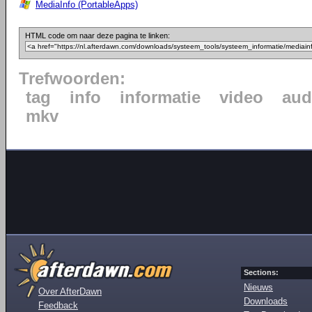
MediaInfo (PortableApps)
HTML code om naar deze pagina te linken:
Trefwoorden:
tag
info
informatie
video
aud
mkv
Sections:
Nieuws
Over AfterDawn
Downloads
Feedback