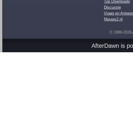
Top Downloads
Discussie
Vraag en Antwoo
Nieuws2.nl
© 1999-2026
AfterDawn is p