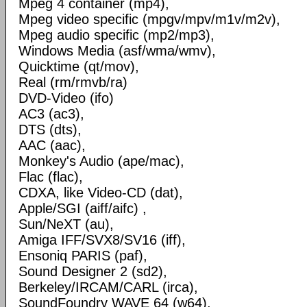
Mpeg 4 container (mp4),
Mpeg video specific (mpgv/mpv/m1v/m2v),
Mpeg audio specific (mp2/mp3),
Windows Media (asf/wma/wmv),
Quicktime (qt/mov),
Real (rm/rmvb/ra)
DVD-Video (ifo)
AC3 (ac3),
DTS (dts),
AAC (aac),
Monkey's Audio (ape/mac),
Flac (flac),
CDXA, like Video-CD (dat),
Apple/SGI (aiff/aifc) ,
Sun/NeXT (au),
Amiga IFF/SVX8/SV16 (iff),
Ensoniq PARIS (paf),
Sound Designer 2 (sd2),
Berkeley/IRCAM/CARL (irca),
SoundFoundry WAVE 64 (w64),