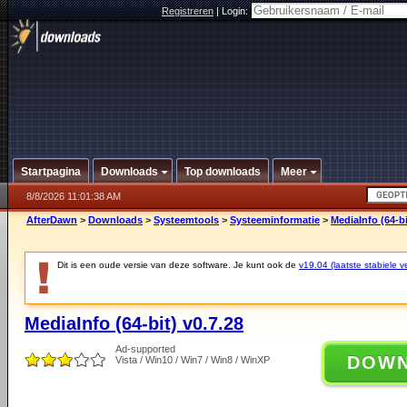
Registreren
|
Login:
Startpagina
Downloads
Top downloads
Meer
8/8/2026 11:01:38 AM
AfterDawn
>
Downloads
>
Systeemtools
>
Systeeminformatie
>
MediaInfo (64-bi
Dit is een oude versie van deze software. Je kunt ook de
v19.04 (laatste stabiele ve
MediaInfo (64-bit) v0.7.28
Ad-supported
DOW
Vista / Win10 / Win7 / Win8 / WinXP