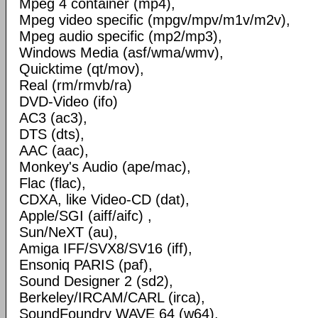
Mpeg 4 container (mp4),
Mpeg video specific (mpgv/mpv/m1v/m2v),
Mpeg audio specific (mp2/mp3),
Windows Media (asf/wma/wmv),
Quicktime (qt/mov),
Real (rm/rmvb/ra)
DVD-Video (ifo)
AC3 (ac3),
DTS (dts),
AAC (aac),
Monkey's Audio (ape/mac),
Flac (flac),
CDXA, like Video-CD (dat),
Apple/SGI (aiff/aifc) ,
Sun/NeXT (au),
Amiga IFF/SVX8/SV16 (iff),
Ensoniq PARIS (paf),
Sound Designer 2 (sd2),
Berkeley/IRCAM/CARL (irca),
SoundFoundry WAVE 64 (w64),