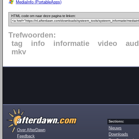
MediaInfo (PortableApps)
HTML code om naar deze pagina te linken:
Trefwoorden:
tag
info
informatie
video
aud
mkv
Sections:
Nieuws
Over AfterDawn
Downloads
Feedback