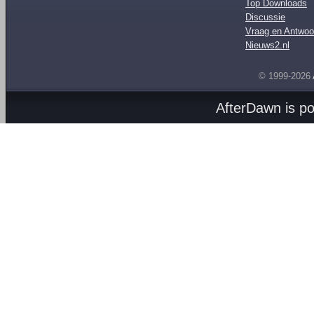
Top Downloads
Discussie
Vraag en Antwoo
Nieuws2.nl
© 1999-2026
AfterDawn is p