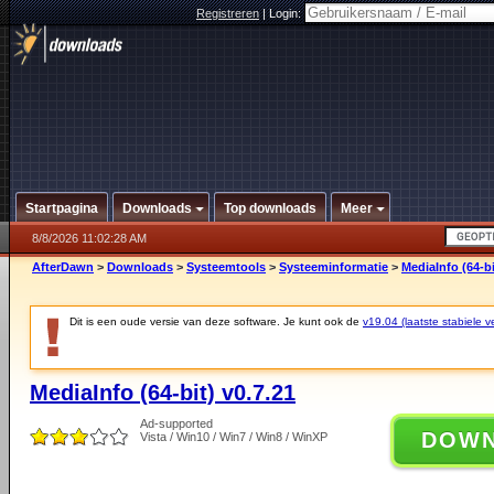
Registreren
|
Login:
Startpagina
Downloads
Top downloads
Meer
8/8/2026 11:02:28 AM
AfterDawn
>
Downloads
>
Systeemtools
>
Systeeminformatie
>
MediaInfo (64-bi
Dit is een oude versie van deze software. Je kunt ook de
v19.04 (laatste stabiele ve
MediaInfo (64-bit) v0.7.21
Ad-supported
DOW
Vista / Win10 / Win7 / Win8 / WinXP