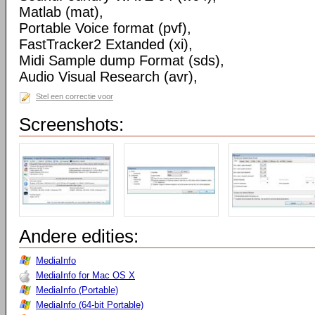
Matlab (mat),
Portable Voice format (pvf),
FastTracker2 Extanded (xi),
Midi Sample dump Format (sds),
Audio Visual Research (avr),
Stel een correctie voor
Screenshots:
Andere edities:
MediaInfo
MediaInfo for Mac OS X
MediaInfo (Portable)
MediaInfo (64-bit Portable)