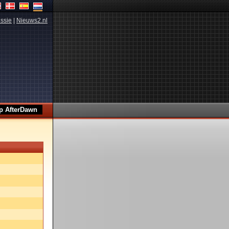
ssie
|
Nieuws2.nl