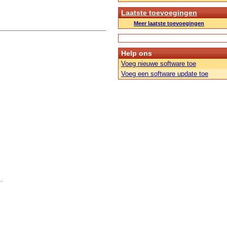
Laatste toevoegingen
Meer laatste toevoegingen
Help ons
Voeg nieuwe software toe
Voeg een software update toe
.