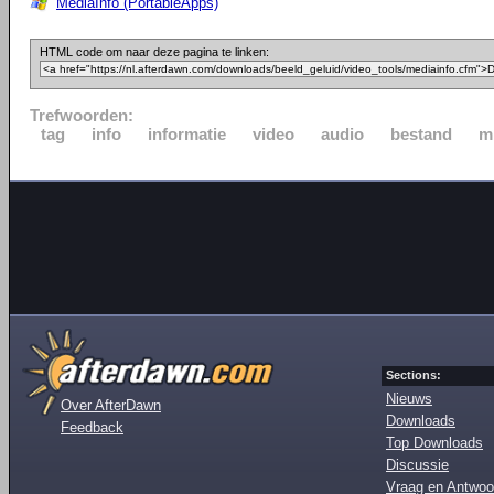
MediaInfo (PortableApps)
HTML code om naar deze pagina te linken:
Trefwoorden:
tag
info
informatie
video
audio
bestand
m
Sections:
Nieuws
Over AfterDawn
Downloads
Feedback
Top Downloads
Discussie
Vraag en Antwoo