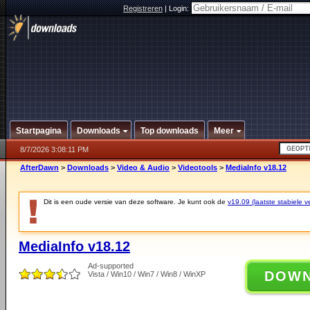
Registreren
|
Login:
Startpagina
Downloads
Top downloads
Meer
8/7/2026 3:08:11 PM
AfterDawn
>
Downloads
>
Video & Audio
>
Videotools
>
MediaInfo v18.12
Dit is een oude versie van deze software. Je kunt ook de
v19.09 (laatste stabiele ve
MediaInfo v18.12
Ad-supported
DOW
Vista / Win10 / Win7 / Win8 / WinXP