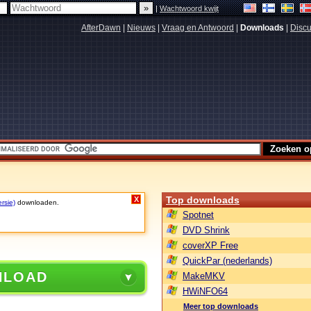
|
Wachtwoord kwijt
AfterDawn
|
Nieuws
|
Vraag en Antwoord
|
Downloads
|
Discu
Top downloads
X
rsie)
downloaden.
Spotnet
DVD Shrink
coverXP Free
QuickPar (nederlands)
NLOAD
MakeMKV
HWiNFO64
Meer top downloads