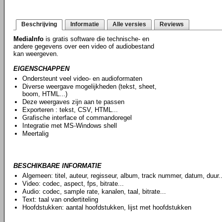
Beschrijving
Informatie
Alle versies
Reviews
MediaInfo
is gratis software die technische- en
andere gegevens over een video of audiobestand
kan weergeven.
EIGENSCHAPPEN
Ondersteunt veel video- en audioformaten
Diverse weergave mogelijkheden (tekst, sheet,
boom, HTML...)
Deze weergaves zijn aan te passen
Exporteren : tekst, CSV, HTML...
Grafische interface of commandoregel
Integratie met MS-Windows shell
Meertalig
BESCHIKBARE INFORMATIE
Algemeen: titel, auteur, regisseur, album, track nummer, datum, duur..
Video: codec, aspect, fps, bitrate...
Audio: codec, sample rate, kanalen, taal, bitrate...
Text: taal van ondertiteling
Hoofdstukken: aantal hoofdstukken, lijst met hoofdstukken