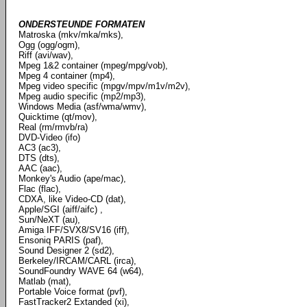
ONDERSTEUNDE FORMATEN
Matroska (mkv/mka/mks),
Ogg (ogg/ogm),
Riff (avi/wav),
Mpeg 1&2 container (mpeg/mpg/vob),
Mpeg 4 container (mp4),
Mpeg video specific (mpgv/mpv/m1v/m2v),
Mpeg audio specific (mp2/mp3),
Windows Media (asf/wma/wmv),
Quicktime (qt/mov),
Real (rm/rmvb/ra)
DVD-Video (ifo)
AC3 (ac3),
DTS (dts),
AAC (aac),
Monkey's Audio (ape/mac),
Flac (flac),
CDXA, like Video-CD (dat),
Apple/SGI (aiff/aifc) ,
Sun/NeXT (au),
Amiga IFF/SVX8/SV16 (iff),
Ensoniq PARIS (paf),
Sound Designer 2 (sd2),
Berkeley/IRCAM/CARL (irca),
SoundFoundry WAVE 64 (w64),
Matlab (mat),
Portable Voice format (pvf),
FastTracker2 Extanded (xi),